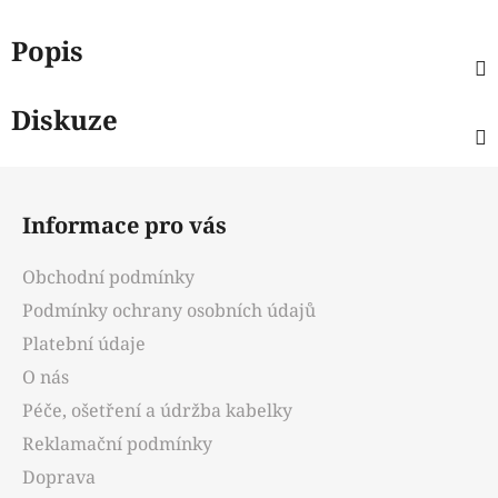
Popis
Diskuze
Z
á
Informace pro vás
p
a
Obchodní podmínky
t
Podmínky ochrany osobních údajů
í
Platební údaje
O nás
Péče, ošetření a údržba kabelky
Reklamační podmínky
Doprava