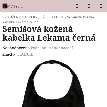
Přejít
Hledat
NÁKUP
na
KOŠÍK
obsah
Domů
/
KOŽENÉ KABELKY
/
PŘES RAMENO
/
Semišová kožená
kabelka Lekama černá
Semišová kožená
kabelka Lekama černá
Průměrné
Neohodnoceno
Podrobnosti hodnocení
hodnocení
Značka:
ITALSKÉ
produktu
je
0,0
z
5
hvězdiček.