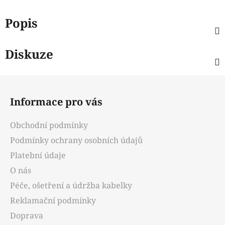
Popis
Diskuze
Z
á
Informace pro vás
p
a
Obchodní podmínky
t
Podmínky ochrany osobních údajů
í
Platební údaje
O nás
Péče, ošetření a údržba kabelky
Reklamační podmínky
Doprava