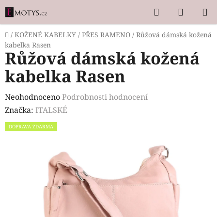
Přejít
Hledat
NÁKUP
na
KOŠÍK
obsah
Domů
/
KOŽENÉ KABELKY
/
PŘES RAMENO
/
Růžová dámská kožená
kabelka Rasen
Růžová dámská kožená
kabelka Rasen
Průměrné
Neohodnoceno
Podrobnosti hodnocení
hodnocení
Značka:
ITALSKÉ
produktu
DOPRAVA ZDARMA
je
0,0
z
5
hvězdiček.