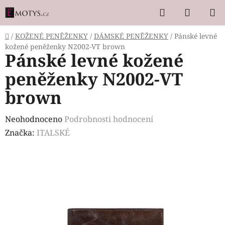
Přejít
Hledat
NÁKUP
na
KOŠÍK
obsah
Domů
/
KOŽENÉ PENĚŽENKY
/
DÁMSKÉ PENĚŽENKY
/
Pánské levné
kožené peněženky N2002-VT brown
Pánské levné kožené
peněženky N2002-VT
brown
Průměrné
Neohodnoceno
Podrobnosti hodnocení
hodnocení
Značka:
ITALSKÉ
produktu
je
0,0
z
5
hvězdiček.