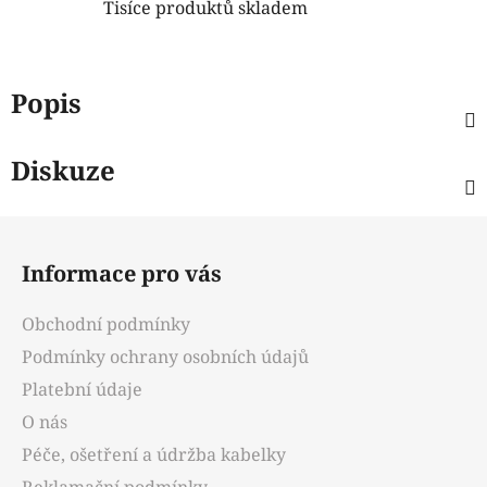
Tisíce produktů skladem
Popis
Diskuze
Z
á
Informace pro vás
p
a
Obchodní podmínky
t
Podmínky ochrany osobních údajů
í
Platební údaje
O nás
Péče, ošetření a údržba kabelky
Reklamační podmínky