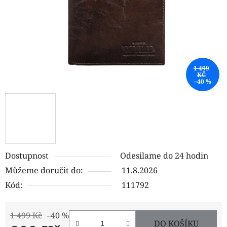
1 499
KČ
–40 %
Dostupnost
Odesilame do 24 hodin
Můžeme doručit do:
11.8.2026
Kód:
111792
1 499 Kč
–40 %
DO KOŠÍKU