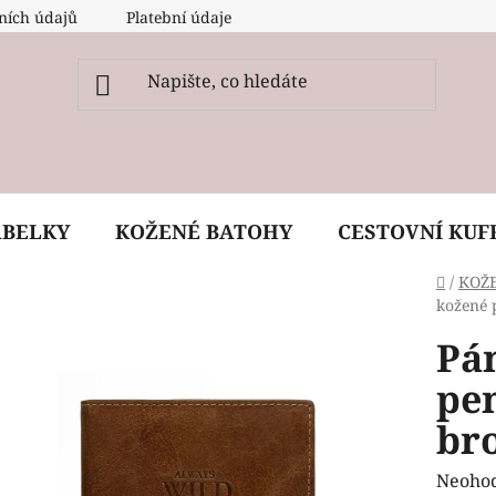
ních údajů
Platební údaje
O nás
Péče, ošetření a
ABELKY
KOŽENÉ BATOHY
CESTOVNÍ KUF
Domů
/
KOŽ
kožené
Pá
pe
br
Průmě
Neoho