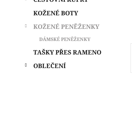
i
n
e
n
KOŽENÉ BOTY
í
p
KOŽENÉ PENĚŽENKY
a
n
DÁMSKÉ PENĚŽENKY
e
TAŠKY PŘES RAMENO
l
OBLEČENÍ