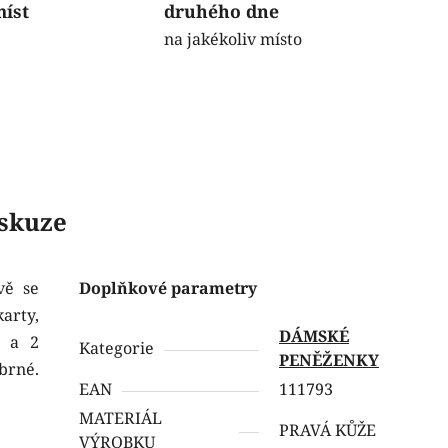
míst
druhého dne
na jakékoliv místo
skuze
vě se
Doplňkové parametry
arty,
DÁMSKÉ
p a 2
Kategorie
PENĚŽENKY
brné.
EAN
111793
MATERIÁL
PRAVÁ KŮŽE
VÝROBKU