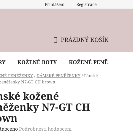
Přihlášení
Registrace
 údržba kabelky
Reklamační podmínky
Doprava
PRÁZDNÝ KOŠÍK
NÁKUPNÍ
KOŠÍK
RY
KOŽENÉ BOTY
KOŽENÉ PENĚŽENKY
ENÉ PENĚŽENKY
/
DÁMSKÉ PENĚŽENKY
/
Pánské
 peněženky N7-GT CH brown
nské kožené
něženky N7-GT CH
own
rné
dnoceno
Podrobnosti hodnocení