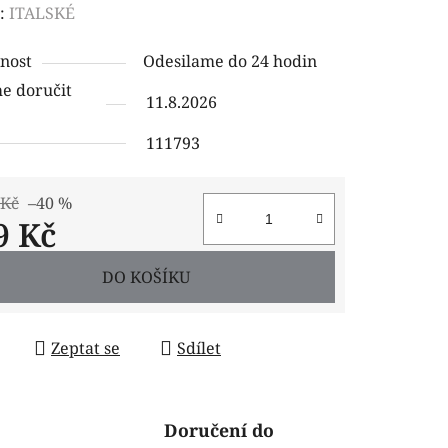
ení
:
ITALSKÉ
tu
nost
Odesilame do 24 hodin
 doručit
11.8.2026
111793
ček.
 Kč
–40 %
9 Kč
 cena:
DO KOŠÍKU
Zeptat se
Sdílet
Doručení do