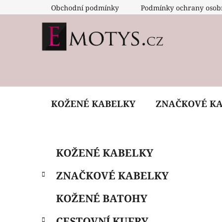
Přejít
Obchodní podmínky
Podmínky ochrany osob
na
obsah
KOŽENÉ KABELKY
ZNAČKOVÉ K
P
K
Přeskočit
KOŽENÉ KABELKY
a
o
kategorie
t
s
ZNAČKOVÉ KABELKY
e
t
g
r
KOŽENÉ BATOHY
o
a
r
CESTOVNÍ KUFRY