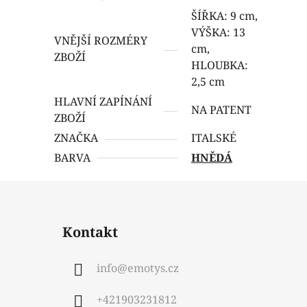
ŠÍŘKA: 9 cm,
VÝŠKA: 13
VNĚJŠÍ ROZMÉRY
cm,
ZBOŽÍ
HLOUBKA:
2,5 cm
HLAVNÍ ZAPÍNÁNÍ
NA PATENT
ZBOŽÍ
ZNAČKA
ITALSKÉ
BARVA
HNĚDÁ
Kontakt
info
@
emotys.cz
+421903231812