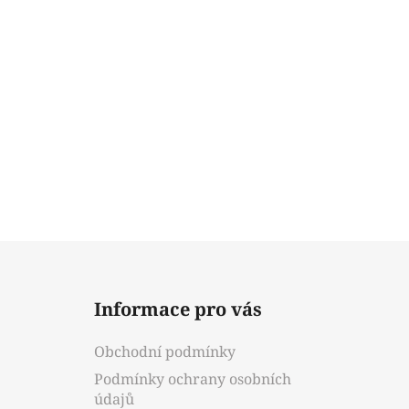
Z
á
Informace pro vás
p
a
Obchodní podmínky
t
Podmínky ochrany osobních
í
údajů