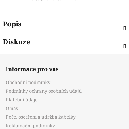
Popis
Diskuze
Z
á
Informace pro vás
p
a
Obchodní podmínky
t
Podmínky ochrany osobních údajů
í
Platební údaje
O nás
Péče, ošetření a údržba kabelky
Reklamační podmínky