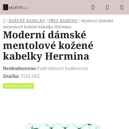
Přejít
Hledat
NÁKUP
na
KOŠÍK
obsah
Domů
/
KOŽENÉ KABELKY
/
PŘES RAMENO
/
Moderní dámské
mentolové kožené kabelky Hermina
Moderní dámské
mentolové kožené
kabelky Hermina
Průměrné
Neohodnoceno
Podrobnosti hodnocení
hodnocení
Značka:
ITALSKÉ
produktu
DOPRAVA ZDARMA
je
0,0
z
5
hvězdiček.