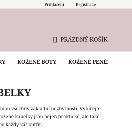
Přihlášení
Registrace
 údržba kabelky
Reklamační podmínky
Doprava
PRÁZDNÝ KOŠÍK
NÁKUPNÍ
KOŠÍK
RY
KOŽENÉ BOTY
KOŽENÉ PENĚŽENKY
BELKY
jmou všechny základní nezbytnosti. Vybírejte
ožené kabelky jsou nejen praktické, ale také
e každý váš outfit.