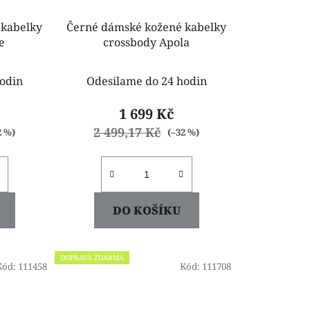
 kabelky
Černé dámské kožené kabelky
e
crossbody Apola
odin
Odesilame do 24 hodin
1 699 Kč
2 499,17 Kč
2 %)
(–32 %)
DO KOŠÍKU
DOPRAVA ZDARMA
Kód:
111458
Kód:
111708