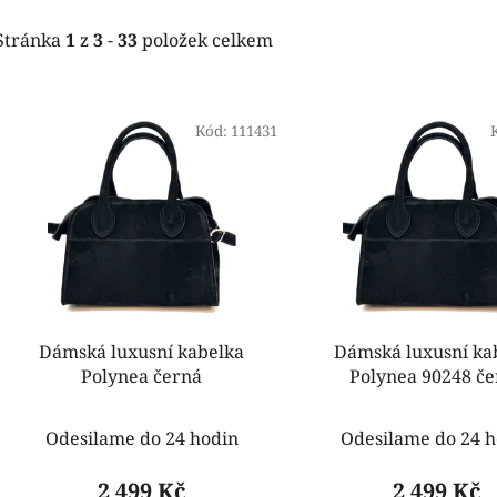
Stránka
1
z
3
-
33
položek celkem
V
ý
Kód:
111431
p
i
s
p
r
o
d
Dámská luxusní kabelka
Dámská luxusní ka
u
Polynea černá
Polynea 90248 č
k
t
Odesilame do 24 hodin
Odesilame do 24 h
ů
2 499 Kč
2 499 Kč