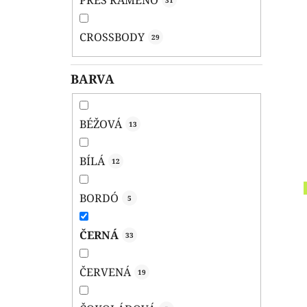
PŘES RAMENO
31
CROSSBODY
29
BARVA
BÉŽOVÁ
13
BÍLÁ
12
BORDÓ
5
ČERNÁ
33
ČERVENÁ
19