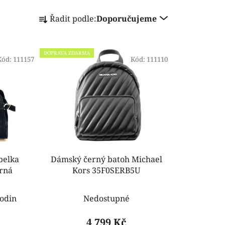
Ř
Řadit podle:
Doporučujeme
a
z
e
DOPRAVA ZDARMA
Kód:
111157
n
Kód:
111110
í
p
r
o
d
u
k
belka
Dámský černý batoh Michael
t
erná
Kors 35F0SERB5U
ů
odin
Nedostupné
4 799 Kč