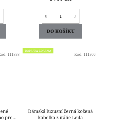
DO KOŠÍKU
DOPRAVA ZDARMA
Kód:
111838
Kód:
111306
žené
Dámská luxusní černá kožená
bo přes
kabelka z itálie Leila
A01