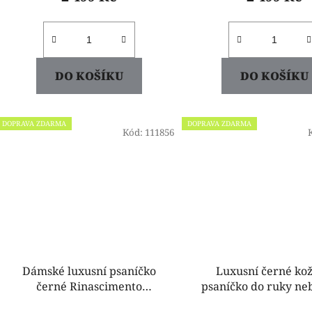
DO KOŠÍKU
DO KOŠÍKU
DOPRAVA ZDARMA
DOPRAVA ZDARMA
Kód:
111856
Dámské luxusní psaníčko
Luxusní černé ko
černé Rinascimento
psaníčko do ruky ne
ACV0013428003
rameno 31716/E