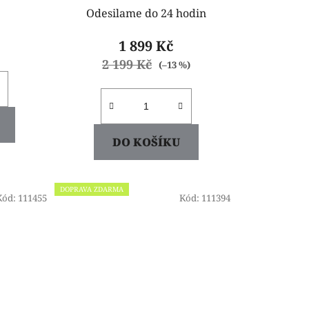
Odesilame do 24 hodin
1 899 Kč
2 199 Kč
(–13 %)
DO KOŠÍKU
DOPRAVA ZDARMA
Kód:
111455
Kód:
111394