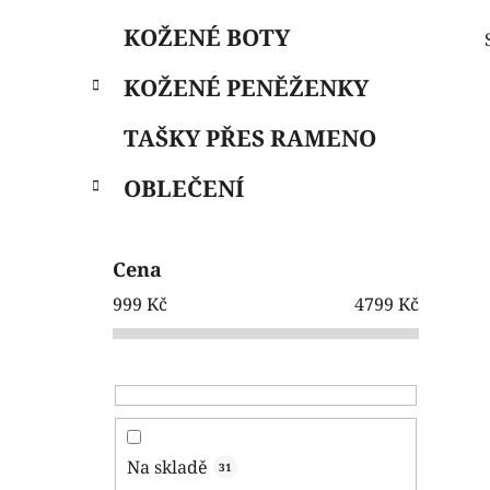
e
n
KOŽENÉ BOTY
í
p
KOŽENÉ PENĚŽENKY
a
n
TAŠKY PŘES RAMENO
e
OBLEČENÍ
l
Cena
999
Kč
4799
Kč
Na skladě
31