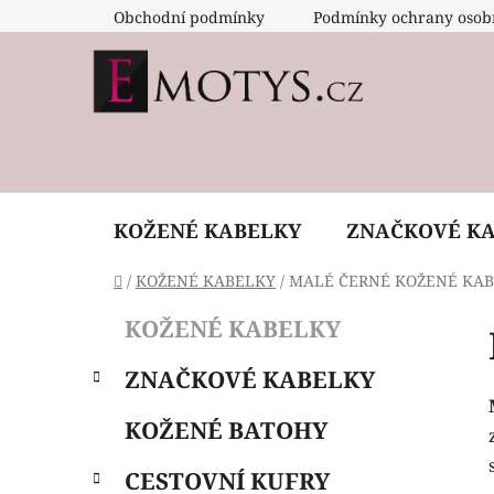
Přejít
Obchodní podmínky
Podmínky ochrany osob
na
obsah
KOŽENÉ KABELKY
ZNAČKOVÉ K
Domů
/
KOŽENÉ KABELKY
/
MALÉ ČERNÉ KOŽENÉ KA
P
K
Přeskočit
KOŽENÉ KABELKY
a
o
kategorie
t
s
ZNAČKOVÉ KABELKY
e
t
g
r
KOŽENÉ BATOHY
o
a
r
CESTOVNÍ KUFRY
i
n