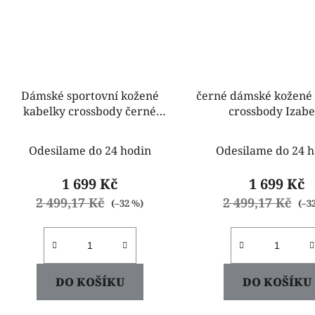
Dámské sportovní kožené
černé dámské kožené
kabelky crossbody černé
crossbody Izabe
Letricia
Odesilame do 24 hodin
Odesilame do 24 h
1 699 Kč
1 699 Kč
2 499,17 Kč
2 499,17 Kč
(–32 %)
(–3
DO KOŠÍKU
DO KOŠÍKU