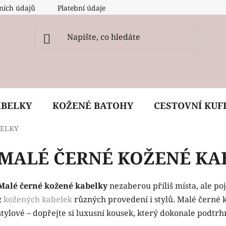
ních údajů
Platební údaje
O nás
Péče, ošetření a
ABELKY
KOŽENÉ BATOHY
CESTOVNÍ KUF
BELKY
MALÉ ČERNÉ KOŽENÉ KA
Malé černé kožené kabelky
nezaberou příliš místa, ale po
z
kožených kabelek
různých provedení i stylů. Malé černé k
stylové – dopřejte si luxusní kousek, který dokonale podtrhn