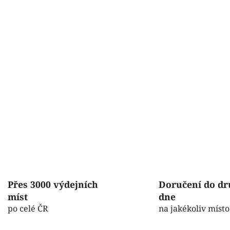
i
s
u
Přes 3000 výdejních
Doručení do d
míst
dne
po celé ČR
na jakékoliv místo