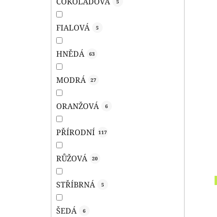
ČOKOLÁDOVÁ
5
FIALOVÁ
5
HNĚDÁ
63
MODRÁ
27
ORANŽOVÁ
6
PŘÍRODNÍ
117
RŮŽOVÁ
20
STŘÍBRNÁ
5
ŠEDÁ
6