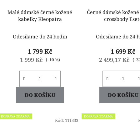
Malé dámské černé kožené
Černé dámské kožené
kabelky Kleopatra
crossbody Eset
Odesilame do 24 hodin
Odesilame do 24 h
1 799 Kč
1 699 Kč
1 999 Kč
2 499,17 Kč
(–10 %)
(–3
DO KOŠÍKU
DO KOŠÍKU
DOPRAVA ZDARMA
DOPRAVA ZDARMA
Kód:
111333