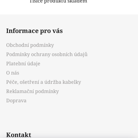
Tisíce produktů skladem
Z
á
Informace pro vás
p
a
Obchodní podmínky
t
Podmínky ochrany osobních údajů
í
Platební údaje
O nás
Péče, ošetření a údržba kabelky
Reklamační podmínky
Doprava
Kontakt