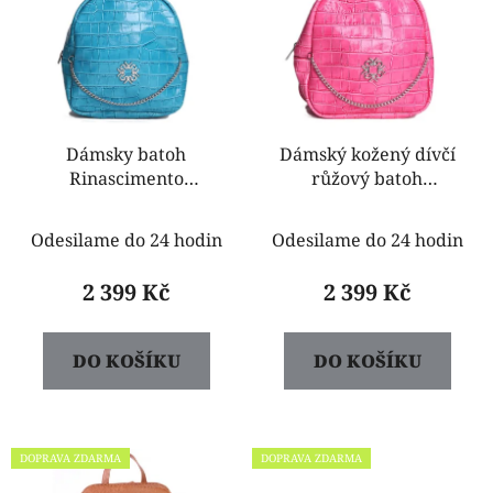
p
i
s
p
r
o
Dámsky batoh
Dámský kožený dívčí
Rinascimento
růžový batoh
d
ACV80013232003
Rinascimento
u
tyrkysový
ACV80013232003
k
Odesilame do 24 hodin
Odesilame do 24 hodin
t
2 399 Kč
2 399 Kč
ů
DO KOŠÍKU
DO KOŠÍKU
DOPRAVA ZDARMA
DOPRAVA ZDARMA