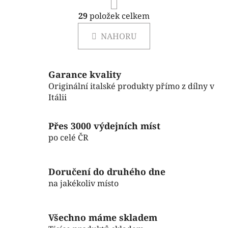
r
á
29
položek celkem
O
n
v
k
NAHORU
l
o
á
v
á
d
n
Garance kvality
a
í
Originální italské produkty přímo z dílny v
c
Itálii
í
p
r
Přes 3000 výdejních míst
v
po celé ČR
k
y
v
Doručení do druhého dne
ý
na jakékoliv místo
p
i
s
Všechno máme skladem
u