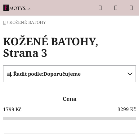
Přejít
Hledat
NÁKUP
na
KOŠÍK
obsah
Domů
/
KOŽENÉ BATOHY
KOŽENÉ BATOHY
,
Strana 3
Ř
Řadit podle:
Doporučujeme
a
z
e
Cena
n
í
1799
Kč
3299
Kč
p
r
o