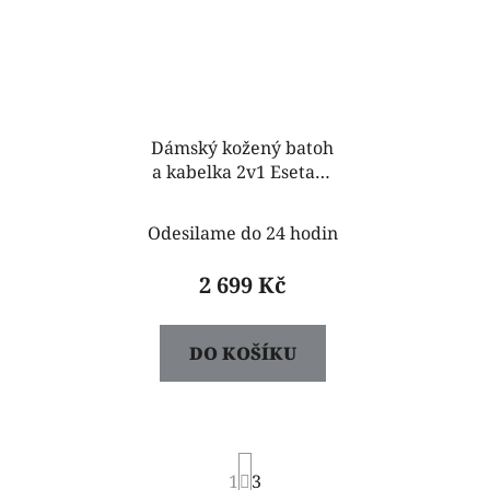
Dámský kožený batoh
a kabelka 2v1 Esetara
taupe
Odesilame do 24 hodin
2 699 Kč
DO KOŠÍKU
S
1
t
3