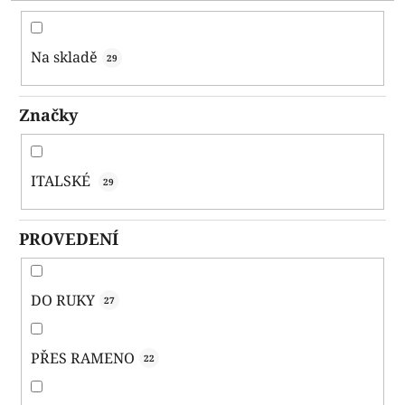
d
u
k
Na skladě
29
t
ů
Značky
ITALSKÉ
29
PROVEDENÍ
DO RUKY
27
PŘES RAMENO
22