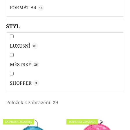
FORMÁT A4
14
STYL
LUXUSNÍ
25
MĚSTSKÝ
26
SHOPPER
3
Položek k zobrazení:
29
V
DOPRAVA ZDARMA
DOPRAVA ZDARMA
ý