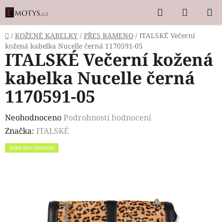
Přejít
Hledat
NÁKUP
na
KOŠÍK
obsah
Domů
/
KOŽENÉ KABELKY
/
PŘES RAMENO
/
ITALSKÉ Večerní
kožená kabelka Nucelle černá 1170591-05
ITALSKÉ Večerní kožená
kabelka Nucelle černá
1170591-05
Průměrné
Neohodnoceno
Podrobnosti hodnocení
hodnocení
Značka:
ITALSKÉ
produktu
DOPRAVA ZDARMA
je
0,0
z
5
hvězdiček.