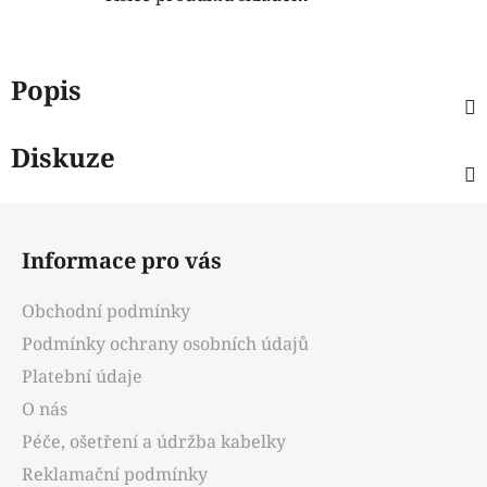
Popis
Diskuze
Z
á
Informace pro vás
p
a
Obchodní podmínky
t
Podmínky ochrany osobních údajů
í
Platební údaje
O nás
Péče, ošetření a údržba kabelky
Reklamační podmínky