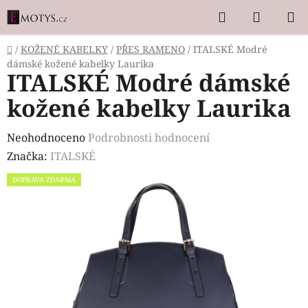
Přejít
Hledat
NÁKUP
na
KOŠÍK
obsah
Domů
/
KOŽENÉ KABELKY
/
PŘES RAMENO
/
ITALSKÉ Modré
dámské kožené kabelky Laurika
ITALSKÉ Modré dámské
kožené kabelky Laurika
Průměrné
Neohodnoceno
Podrobnosti hodnocení
hodnocení
Značka:
ITALSKÉ
produktu
DOPRAVA ZDARMA
je
0,0
z
5
hvězdiček.