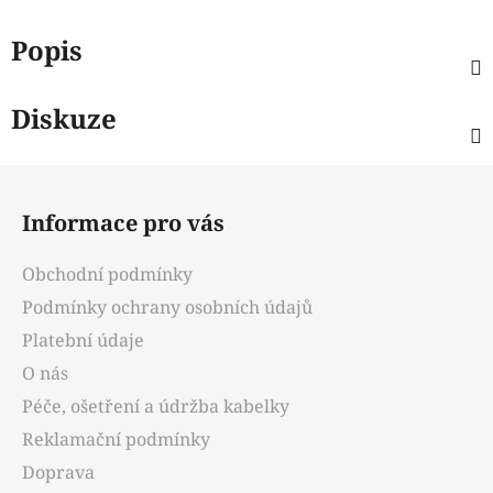
Popis
Diskuze
Z
á
Informace pro vás
p
a
Obchodní podmínky
t
Podmínky ochrany osobních údajů
í
Platební údaje
O nás
Péče, ošetření a údržba kabelky
Reklamační podmínky
Doprava