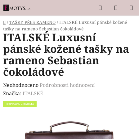
Přejít
Hledat
NÁKUP
na
KOŠÍK
obsah
Domů
/
TAŠKY PŘES RAMENO
/
ITALSKÉ Luxusní pánské kožené
tašky na rameno Sebastian čokoládové
ITALSKÉ Luxusní
pánské kožené tašky na
rameno Sebastian
čokoládové
Průměrné
Neohodnoceno
Podrobnosti hodnocení
hodnocení
Značka:
ITALSKÉ
produktu
DOPRAVA ZDARMA
je
0,0
z
5