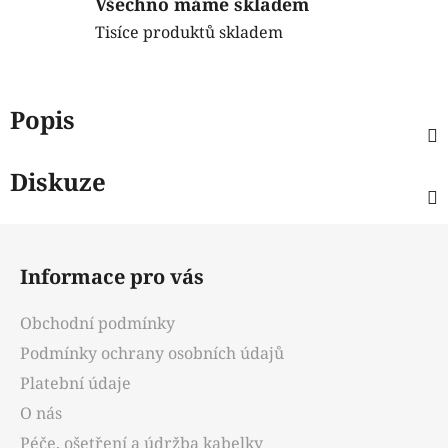
Všechno máme skladem
Tisíce produktů skladem
Popis
Diskuze
Z
á
Informace pro vás
p
a
Obchodní podmínky
t
Podmínky ochrany osobních údajů
í
Platební údaje
O nás
Péče, ošetření a údržba kabelky