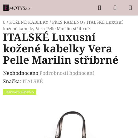
Přejít
Hledat
NÁKUP
na
KOŠÍK
obsah
Domů
/
KOŽENÉ KABELKY
/
PŘES RAMENO
/
ITALSKÉ Luxusní
kožené kabelky Vera Pelle Marilin stříbrné
ITALSKÉ Luxusní
kožené kabelky Vera
Pelle Marilin stříbrné
Průměrné
Neohodnoceno
Podrobnosti hodnocení
hodnocení
Značka:
ITALSKÉ
produktu
DOPRAVA ZDARMA
je
0,0
z
5
hvězdiček.