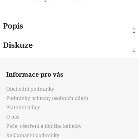
Popis
Diskuze
Z
á
Informace pro vás
p
a
Obchodní podmínky
t
Podmínky ochrany osobních údajů
í
Platební údaje
O nás
Péče, ošetření a údržba kabelky
Reklamační podmínky