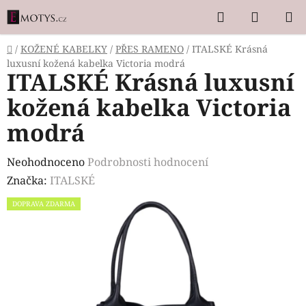
Přejít
Hledat
NÁKUP
na
KOŠÍK
obsah
Domů
/
KOŽENÉ KABELKY
/
PŘES RAMENO
/
ITALSKÉ Krásná
luxusní kožená kabelka Victoria modrá
ITALSKÉ Krásná luxusní
kožená kabelka Victoria
modrá
Průměrné
Neohodnoceno
Podrobnosti hodnocení
hodnocení
Značka:
ITALSKÉ
produktu
DOPRAVA ZDARMA
je
0,0
z
5
hvězdiček.