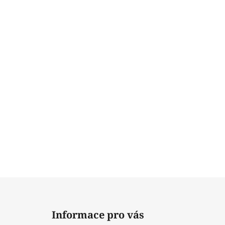
Z
á
Informace pro vás
p