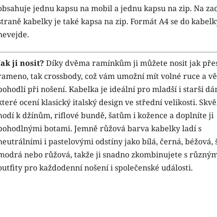
obsahuje jednu kapsu na mobil a jednu kapsu na zip. Na za
straně kabelky je také kapsa na zip. Formát A4 se do kabelk
nevejde.
Jak ji nosit?
Díky dvěma ramínkům ji můžete nosit jak pře
rameno, tak crossbody, což vám umožní mít volné ruce a vě
pohodlí při nošení. Kabelka je ideální pro mladší i starší dá
které ocení klasický italský design ve střední velikosti. Skvě
hodí k džínům, riflové bundě, šatům i kožence a doplníte ji
pohodlnými botami. Jemně růžová barva kabelky ladí s
neutrálními i pastelovými odstíny jako bílá, černá, béžová, 
modrá nebo růžová, takže ji snadno zkombinujete s různým
outfity pro každodenní nošení i společenské události.