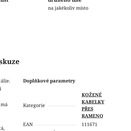
na jakékoliv místo
skuze
álie.
Doplňkové parametry
í
KOŽENÉ
KABELKY
o má
Kategorie
PŘES
RAMENO
EAN
111671
tá,