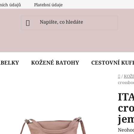
ních údajů
Platební údaje
O nás
Péče, ošetření a
ABELKY
KOŽENÉ BATOHY
CESTOVNÍ KUF
Domů
/
KOŽ
crossbo
IT
cr
je
Průmě
Neoho