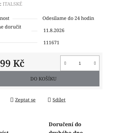
ení
:
ITALSKÉ
tu
nost
Odesilame do 24 hodin
 doručit
11.8.2026
111671
ček.
199 Kč
 cena:
DO KOŠÍKU
Zeptat se
Sdílet
Doručení do
míst
druhého dne