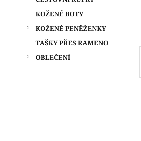
i
n
e
n
KOŽENÉ BOTY
í
p
KOŽENÉ PENĚŽENKY
a
n
TAŠKY PŘES RAMENO
e
OBLEČENÍ
l