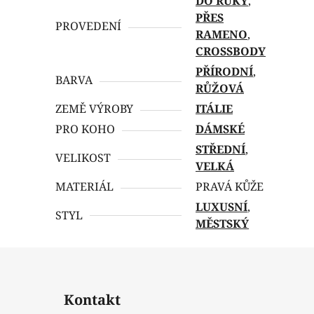
DO RUKY
,
PŘES
PROVEDENÍ
RAMENO
,
CROSSBODY
PŘÍRODNÍ
,
BARVA
RŮŽOVÁ
ZEMĚ VÝROBY
ITÁLIE
PRO KOHO
DÁMSKÉ
STŘEDNÍ
,
VELIKOST
VELKÁ
MATERIÁL
PRAVÁ KŮŽE
LUXUSNÍ
,
STYL
MĚSTSKÝ
Kontakt