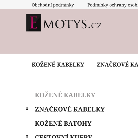
Přejít
Obchodní podmínky
Podmínky ochrany osob
na
obsah
KOŽENÉ KABELKY
ZNAČKOVÉ K
P
K
Přeskočit
KOŽENÉ KABELKY
a
o
kategorie
t
s
ZNAČKOVÉ KABELKY
e
t
g
r
KOŽENÉ BATOHY
o
a
r
CESTOVNÍ KUFRY