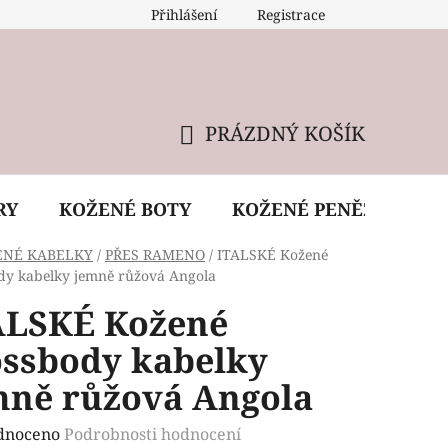
Přihlášení
Registrace
 údržba kabelky
Reklamační podmínky
Doprava
PRÁZDNÝ KOŠÍK
NÁKUPNÍ
KOŠÍK
RY
KOŽENÉ BOTY
KOŽENÉ PENĚŽENKY
ENÉ KABELKY
/
PŘES RAMENO
/
ITALSKÉ Kožené
dy kabelky jemně růžová Angola
ALSKÉ Kožené
ossbody kabelky
mně růžová Angola
rné
dnoceno
Podrobnosti hodnocení