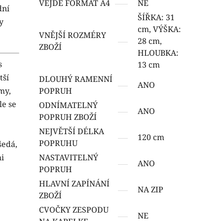
VEJDE FORMÁT A4
NE
dní
ŠÍŘKA: 31
y
cm, VÝŠKA:
VNĚJŠÍ ROZMÉRY
28 cm,
ZBOŽÍ
HLOUBKA:
s
13 cm
tší
DLOUHÝ RAMENNÍ
ANO
my,
POPRUH
le se
ODNÍMATELNÝ
ANO
POPRUH ZBOŽÍ
NEJVĚTŠÍ DÉLKA
120 cm
POPRUHU
šedá,
i
NASTAVITELNÝ
ANO
POPRUH
HLAVNÍ ZAPÍNÁNÍ
NA ZIP
ZBOŽÍ
CVOČKY ZESPODU
NE