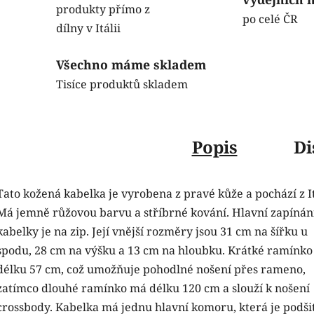
produkty přímo z
po celé ČR
dílny v Itálii
Všechno máme skladem
Tisíce produktů skladem
Popis
Di
Tato kožená kabelka je vyrobena z pravé kůže a pochází z It
Má jemně růžovou barvu a stříbrné kování. Hlavní zapínán
kabelky je na zip. Její vnější rozměry jsou 31 cm na šířku u
spodu, 28 cm na výšku a 13 cm na hloubku. Krátké ramínk
délku 57 cm, což umožňuje pohodlné nošení přes rameno,
zatímco dlouhé ramínko má délku 120 cm a slouží k nošení
crossbody. Kabelka má jednu hlavní komoru, která je podši