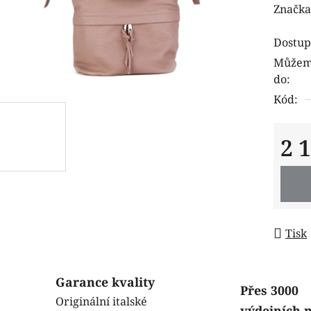
hodnoc
Značka
produk
Dostup
je
Můžeme
0,0
do:
z
Kód:
5
hvězdi
2 
Měrná
Tisk
Garance kvality
Přes 3000
Originální italské
výdejních 