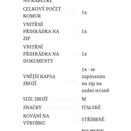
NA KABELKE
CELKOVÝ POČET
1x
KOMOR
VNITŘNÍ
PŘIHRÁDKA NA
1x
ZIP
VNITŘNÍ
PŘIHRÁDKA NA
1x
DOKUMENTY
1x - se
VNĚJŠÍ KAPSA
zapínaním
ZBOŹÍ
na zip na
zadní straně
SIZE ZBOŹÍ
M
ZNAČKY
ITALSKÉ
KOVÁNÍ NA
STŘÍBRNÉ
VÝROBKU