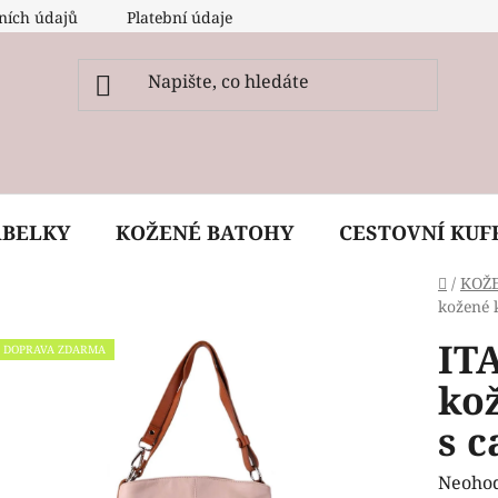
ních údajů
Platební údaje
O nás
Péče, ošetření a
ABELKY
KOŽENÉ BATOHY
CESTOVNÍ KUF
Domů
/
KOŽ
kožené 
IT
DOPRAVA ZDARMA
ko
s c
Průmě
Neoho