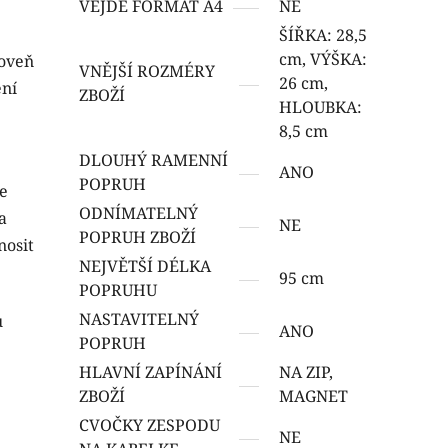
VEJDE FORMÁT A4
NE
ŠÍŘKA: 28,5
cm, VÝŠKA:
roveň
VNĚJŠÍ ROZMÉRY
26 cm,
ení
ZBOŽÍ
HLOUBKA:
8,5 cm
DLOUHÝ RAMENNÍ
ANO
POPRUH
se
ODNÍMATELNÝ
a
NE
POPRUH ZBOŽÍ
nosit
NEJVĚTŠÍ DÉLKA
95 cm
POPRUHU
NASTAVITELNÝ
u
ANO
POPRUH
HLAVNÍ ZAPÍNÁNÍ
NA ZIP,
ZBOŽÍ
MAGNET
CVOČKY ZESPODU
NE