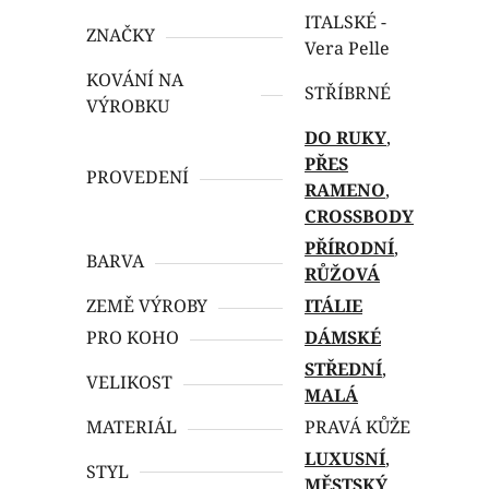
ITALSKÉ -
ZNAČKY
Vera Pelle
KOVÁNÍ NA
STŘÍBRNÉ
VÝROBKU
DO RUKY
,
PŘES
PROVEDENÍ
RAMENO
,
CROSSBODY
PŘÍRODNÍ
,
BARVA
RŮŽOVÁ
ZEMĚ VÝROBY
ITÁLIE
PRO KOHO
DÁMSKÉ
STŘEDNÍ
,
VELIKOST
MALÁ
MATERIÁL
PRAVÁ KŮŽE
LUXUSNÍ
,
STYL
MĚSTSKÝ