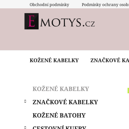
Přejít
Obchodní podmínky
Podmínky ochrany osob
na
obsah
KOŽENÉ KABELKY
ZNAČKOVÉ K
P
K
Přeskočit
KOŽENÉ KABELKY
a
o
kategorie
t
s
ZNAČKOVÉ KABELKY
e
t
g
r
KOŽENÉ BATOHY
o
a
r
CESTOVNÍ KUFRY