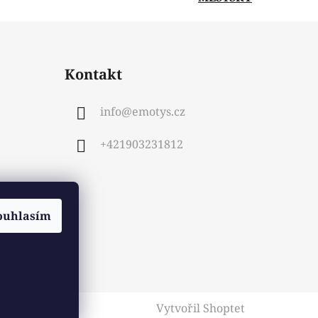
Kontakt
info
@
emotys.cz
+421903231812
ouhlasím
Vytvořil Shoptet