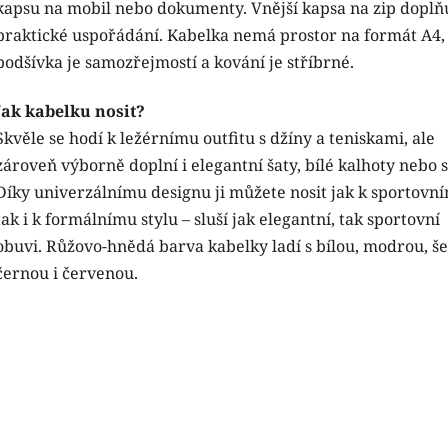
kapsu na mobil nebo dokumenty. Vnější kapsa na zip doplň
praktické uspořádání. Kabelka nemá prostor na formát A4,
podšívka je samozřejmostí a kování je stříbrné.
Jak kabelku nosit?
Skvěle se hodí k ležérnímu outfitu s džíny a teniskami, ale
zároveň výborně doplní i elegantní šaty, bílé kalhoty nebo 
Díky univerzálnímu designu ji můžete nosit jak k sportovn
tak i k formálnímu stylu – sluší jak elegantní, tak sportovní
obuvi. Růžovo-hnědá barva kabelky ladí s bílou, modrou, š
černou i červenou.