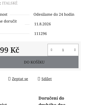
ení
:
ITALSKÉ
tu
nost
Odesilame do 24 hodin
 doručit
11.8.2026
111296
ček.
199 Kč
 cena:
DO KOŠÍKU
Zeptat se
Sdílet
Doručení do
míst
druhého dne