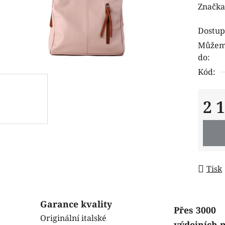
hodnoc
Značka
produk
Dostup
je
Můžeme
0,0
do:
z
Kód:
5
hvězdi
2 
Měrná
Tisk
Garance kvality
Přes 3000
Originální italské
výdejních 