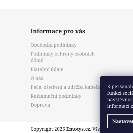
Z
á
Informace pro vás
p
a
Obchodní podmínky
t
Podmínky ochrany osobních
í
údajů
Platební údaje
O nás
K personali
Péče, ošetření a údržba kabelky
funkcí soci
Reklamační podmínky
návštěvnos
Doprava
informací
Nastave
Copyright 2026
Emotys.cz
. Všechna práva v