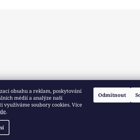
zaci obsahu a reklam, poskytování
Odmítnout
S
álních médií a analýze naší
ti využíváme soubory cookies. Více
zde
.
ní
yhrazena.
Upravit nastavení cookies