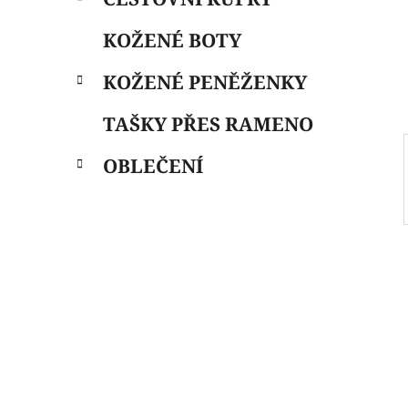
i
n
e
n
KOŽENÉ BOTY
í
p
KOŽENÉ PENĚŽENKY
a
n
TAŠKY PŘES RAMENO
e
OBLEČENÍ
l