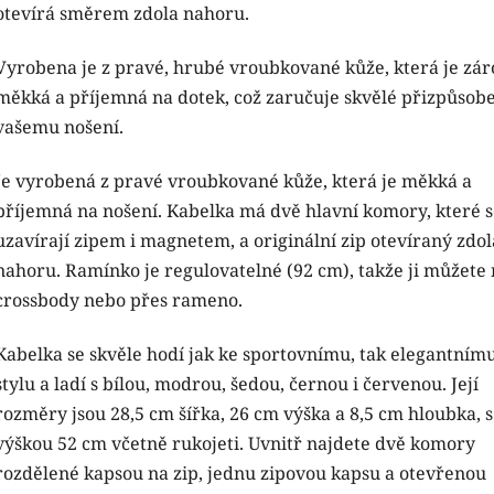
otevírá směrem zdola nahoru.
Vyrobena je z pravé, hrubé vroubkované kůže, která je zá
měkká a příjemná na dotek, což zaručuje skvělé přizpůsob
vašemu nošení.
Je vyrobená z pravé vroubkované kůže, která je měkká a
příjemná na nošení. Kabelka má dvě hlavní komory, které 
uzavírají zipem i magnetem, a originální zip otevíraný zdol
nahoru. Ramínko je regulovatelné (92 cm), takže ji můžete 
crossbody nebo přes rameno.
Kabelka se skvěle hodí jak ke sportovnímu, tak elegantním
stylu a ladí s bílou, modrou, šedou, černou i červenou. Její
rozměry jsou 28,5 cm šířka, 26 cm výška a 8,5 cm hloubka, s
výškou 52 cm včetně rukojeti. Uvnitř najdete dvě komory
rozdělené kapsou na zip, jednu zipovou kapsu a otevřenou