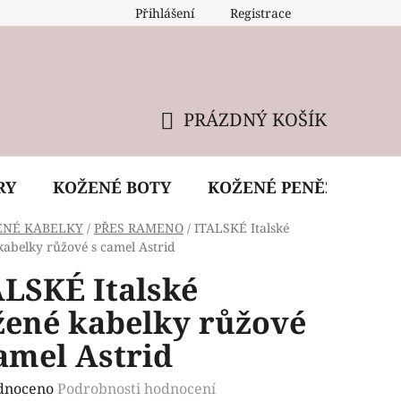
Přihlášení
Registrace
 údržba kabelky
Reklamační podmínky
Doprava
PRÁZDNÝ KOŠÍK
NÁKUPNÍ
KOŠÍK
RY
KOŽENÉ BOTY
KOŽENÉ PENĚŽENKY
ENÉ KABELKY
/
PŘES RAMENO
/
ITALSKÉ Italské
kabelky růžové s camel Astrid
ALSKÉ Italské
žené kabelky růžové
amel Astrid
rné
dnoceno
Podrobnosti hodnocení