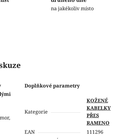
na jakékoliv místo
skuze
y
Doplňkové parametry
ědými
KOŽENÉ
KABELKY
Kategorie
PŘES
omor,
RAMENO
EAN
111296