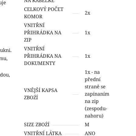
NA KABELKE
uje
CELKOVÝ POČET
2x
KOMOR
VNITŘNÍ
PŘIHRÁDKA NA
1x
ZIP
VNITŘNÍ
sukni.
PŘIHRÁDKA NA
1x
ímu,
DOKUMENTY
1x - na
edou,
přední
straně se
VNĚJŠÍ KAPSA
zapínaním
ZBOŹÍ
na zip
(zespodu-
nahoru)
SIZE ZBOŹÍ
M
VNITŘNÍ LÁTKA
ANO