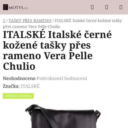
Přejít
Hledat
NÁKUP
na
KOŠÍK
obsah
Domů
/
TAŠKY PŘES RAMENO
/
ITALSKÉ Italské černé kožené tašky
přes rameno Vera Pelle Chulio
ITALSKÉ Italské černé
kožené tašky přes
rameno Vera Pelle
Chulio
Průměrné
Neohodnoceno
Podrobnosti hodnocení
hodnocení
Značka:
ITALSKÉ
produktu
DOPRAVA ZDARMA
je
0,0
z
5