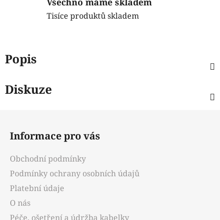
Všechno máme skladem
Tisíce produktů skladem
Popis
Diskuze
Z
á
Informace pro vás
p
a
Obchodní podmínky
t
Podmínky ochrany osobních údajů
í
Platební údaje
O nás
Péče, ošetření a údržba kabelky