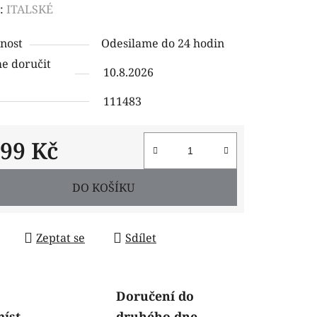
ení
:
ITALSKÉ
tu
nost
Odesilame do 24 hodin
 doručit
10.8.2026
111483
ček.
799 Kč
 cena:
DO KOŠÍKU
Zeptat se
Sdílet
Doručení do
míst
druhého dne