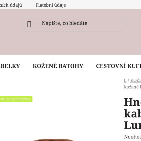
ních údajů
Platební údaje
O nás
Péče, ošetření a
ABELKY
KOŽENÉ BATOHY
CESTOVNÍ KUF
Domů
/
KOŽ
kožené 
Hn
DOPRAVA ZDARMA
ka
Lu
Průmě
Neoho