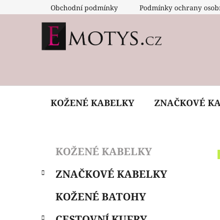
Přejít
Obchodní podmínky
Podmínky ochrany osob
na
obsah
KOŽENÉ KABELKY
ZNAČKOVÉ K
P
K
Přeskočit
KOŽENÉ KABELKY
a
o
kategorie
t
s
ZNAČKOVÉ KABELKY
e
t
g
r
KOŽENÉ BATOHY
o
a
r
CESTOVNÍ KUFRY