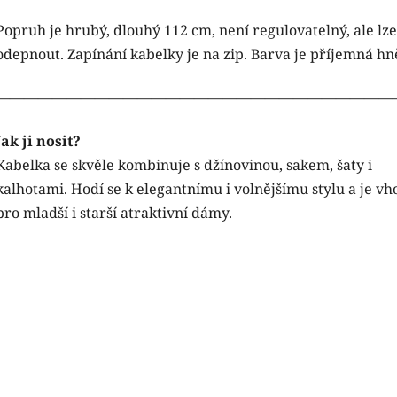
Popruh je hrubý, dlouhý 112 cm, není regulovatelný, ale lze
odepnout. Zapínání kabelky je na zip. Barva je příjemná hn
————————————————————————————
Jak ji nosit?
Kabelka se skvěle kombinuje s džínovinou, sakem, šaty i
kalhotami. Hodí se k elegantnímu i volnějšímu stylu a je v
pro mladší i starší atraktivní dámy.