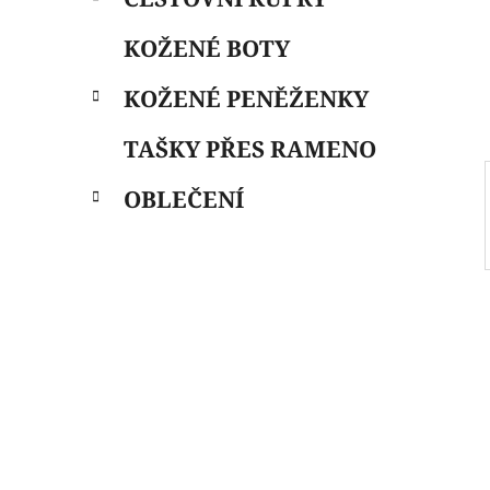
i
n
e
n
KOŽENÉ BOTY
í
p
KOŽENÉ PENĚŽENKY
a
n
TAŠKY PŘES RAMENO
e
OBLEČENÍ
l