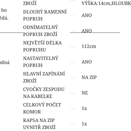
ZBOŽÍ
VÝŠKA:14cm,HLOUBK
 ho
DLOUHÝ RAMENNÍ
ANO
ědá.
POPRUH
ODNÍMATELNÝ
ANO
——————————————————————————
POPRUH ZBOŽÍ
NEJVĚTŠÍ DÉLKA
112cm
POPRUHU
NASTAVITELNÝ
ANO
hodná
POPRUH
HLAVNÍ ZAPÍNÁNÍ
NA ZIP
ZBOŽÍ
CVOČKY ZESPODU
NE
NA KABELKE
CELKOVÝ POČET
1x
KOMOR
KAPSA NA ZIP
1x
UVNITŘ ZBOŹÍ