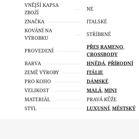
VNĚJŠÍ KAPSA
NE
ZBOŹÍ
ZNAČKA
ITALSKÉ
KOVÁNÍ NA
STŔÍBRNÉ
VÝROBKU
PŘES RAMENO
,
PROVEDENÍ
CROSSBODY
BARVA
HNĚDÁ
,
PŘÍRODNÍ
ZEMĚ VÝROBY
ITÁLIE
PRO KOHO
DÁMSKÉ
VELIKOST
MALÁ
,
MINI
MATERIÁL
PRAVÁ KŮŽE
STYL
LUXUSNÍ
,
MĚSTSKÝ