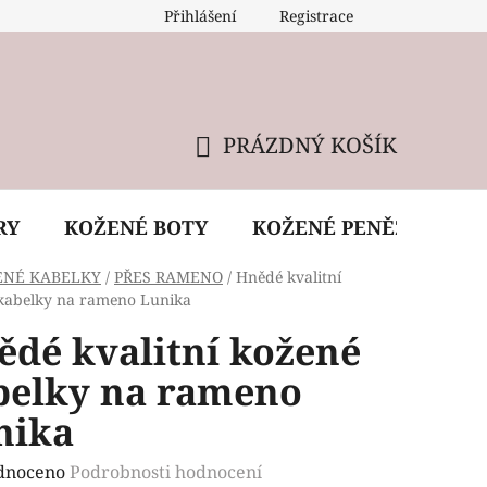
Přihlášení
Registrace
 údržba kabelky
Reklamační podmínky
Doprava
PRÁZDNÝ KOŠÍK
NÁKUPNÍ
KOŠÍK
RY
KOŽENÉ BOTY
KOŽENÉ PENĚŽENKY
ENÉ KABELKY
/
PŘES RAMENO
/
Hnědé kvalitní
kabelky na rameno Lunika
ědé kvalitní kožené
belky na rameno
nika
rné
dnoceno
Podrobnosti hodnocení