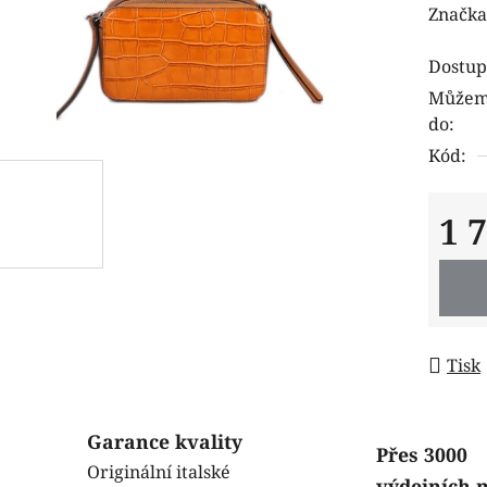
hodnoc
Značka
produk
Dostup
je
Můžeme
0,0
do:
z
Kód:
5
hvězdi
1 
Měrná
Tisk
Garance kvality
Přes 3000
Originální italské
výdejních 