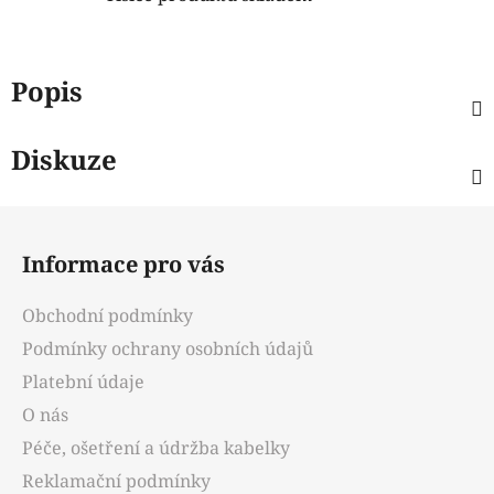
Popis
Diskuze
Z
á
Informace pro vás
p
a
Obchodní podmínky
t
Podmínky ochrany osobních údajů
í
Platební údaje
O nás
Péče, ošetření a údržba kabelky
Reklamační podmínky