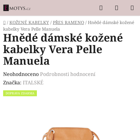
Přejít
Hledat
NÁKUP
na
KOŠÍK
obsah
Domů
/
KOŽENÉ KABELKY
/
PŘES RAMENO
/
Hnědé dámské kožené
kabelky Vera Pelle Manuela
Hnědé dámské kožené
kabelky Vera Pelle
Manuela
Průměrné
Neohodnoceno
Podrobnosti hodnocení
hodnocení
Značka:
ITALSKÉ
produktu
DOPRAVA ZDARMA
je
0,0
z
5
hvězdiček.