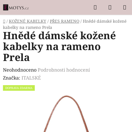
Přejít
Hledat
NÁKUP
na
KOŠÍK
obsah
Domů
/
KOŽENÉ KABELKY
/
PŘES RAMENO
/
Hnědé dámské kožené
kabelky na rameno Prela
Hnědé dámské kožené
kabelky na rameno
Prela
Průměrné
Neohodnoceno
Podrobnosti hodnocení
hodnocení
Značka:
ITALSKÉ
produktu
DOPRAVA ZDARMA
je
0,0
z
5
hvězdiček.