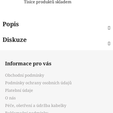
Tisíce produktů skladem
Popis
Diskuze
Z
á
Informace pro vás
p
a
Obchodní podmínky
t
Podmínky ochrany osobních údajů
í
Platební údaje
O nás
Péče, ošetření a údržba kabelky
Reklamační podmínky