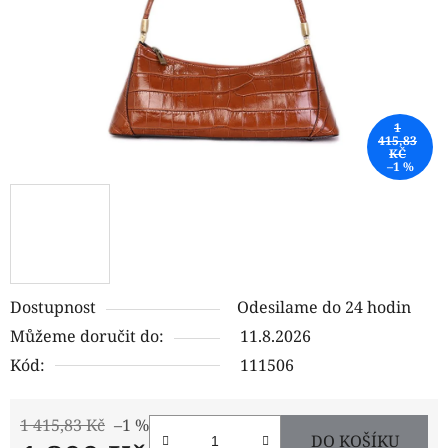
1
415,83
KČ
–1 %
Dostupnost
Odesilame do 24 hodin
Můžeme doručit do:
11.8.2026
Kód:
111506
1 415,83 Kč
–1 %
DO KOŠÍKU