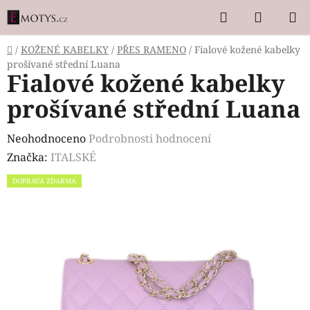
Přejít
Hledat
NÁKUP
na
KOŠÍK
obsah
Domů
/
KOŽENÉ KABELKY
/
PŘES RAMENO
/
Fialové kožené kabelky
prošívané střední Luana
Fialové kožené kabelky
prošívané střední Luana
Průměrné
Neohodnoceno
Podrobnosti hodnocení
hodnocení
Značka:
ITALSKÉ
produktu
DOPRAVA ZDARMA
je
0,0
z
5
hvězdiček.