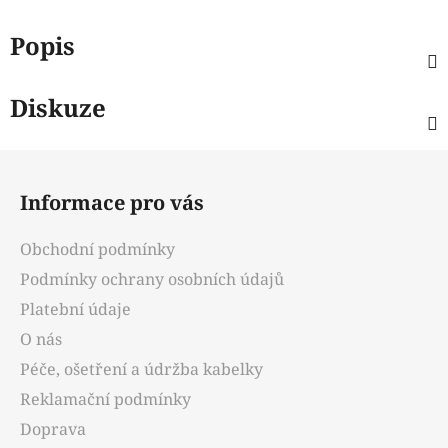
Popis
Diskuze
Z
á
Informace pro vás
p
a
Obchodní podmínky
t
Podmínky ochrany osobních údajů
í
Platební údaje
O nás
Péče, ošetření a údržba kabelky
Reklamační podmínky
Doprava