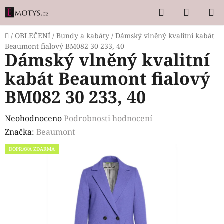
Přejít
Hledat
NÁKUP
na
KOŠÍK
obsah
Domů
/
OBLEČENÍ
/
Bundy a kabáty
/
Dámský vlněný kvalitní kabát
Beaumont fialový BM082 30 233, 40
Dámský vlněný kvalitní
kabát Beaumont fialový
BM082 30 233, 40
Průměrné
Neohodnoceno
Podrobnosti hodnocení
hodnocení
Značka:
Beaumont
produktu
DOPRAVA ZDARMA
je
0,0
z
5
hvězdiček.