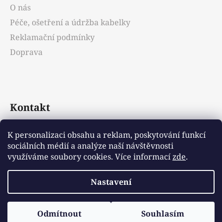
O nás
Péče, ošetření a údržba kabelky
Reklamační podmínky
Doprava
Kontakt
info
@
emotys.cz
K personalizaci obsahu a reklam, poskytování funkcí
sociálních médií a analýze naší návštěvnosti
+421903231812
využíváme soubory cookies. Více informací
zde
.
Nastavení
Vytvořil Shoptet
Odmítnout
Souhlasím
Copyright 2026
Emotys.cz
. Všechna práva