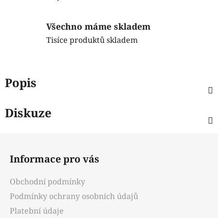
Všechno máme skladem
Tisíce produktů skladem
Popis
Diskuze
Z
á
Informace pro vás
p
a
Obchodní podmínky
t
Podmínky ochrany osobních údajů
í
Platební údaje