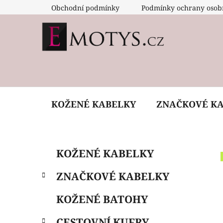
Přejít
Obchodní podmínky
Podmínky ochrany osob
na
obsah
KOŽENÉ KABELKY
ZNAČKOVÉ K
P
K
Přeskočit
KOŽENÉ KABELKY
a
o
kategorie
t
s
ZNAČKOVÉ KABELKY
e
t
g
r
KOŽENÉ BATOHY
o
a
r
CESTOVNÍ KUFRY