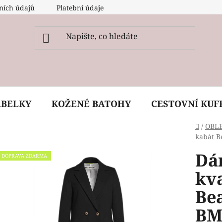
ních údajů
Platební údaje
O nás
Péče, ošetření a
ABELKY
KOŽENÉ BATOHY
CESTOVNÍ KUF
Domů
/
OBL
kabát B
Dá
DOPRAVA ZDARMA
kva
Be
BM0