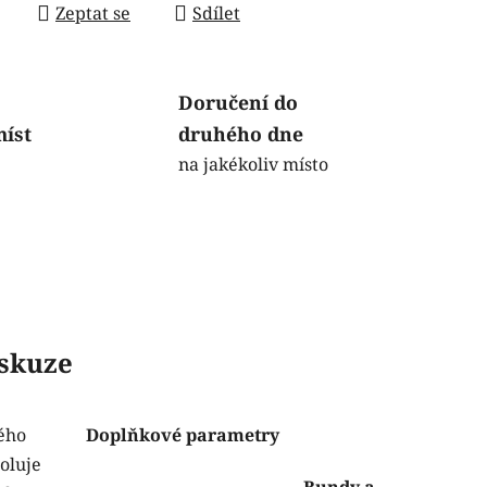
Zeptat se
Sdílet
Doručení do
míst
druhého dne
na jakékoliv místo
skuze
vého
Doplňkové parametry
oluje
Bundy a