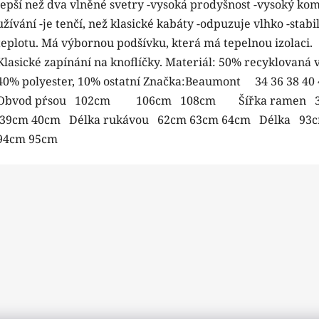
lepší než dva vlněné svetry -vysoká prodyšnost -vysoký kom
užívání -je tenčí, než klasické kabáty -odpuzuje vlhko -stabi
teplotu. Má výbornou podšívku, která má tepelnou izolaci.
Klasické zapínání na knoflíčky. Materiál: 50% recyklovaná v
40% polyester, 10% ostatní Značka:Beaumont 34 36 38 40 
Obvod pŕsou 102cm 106cm 108cm Šířka ramen 
39cm 40cm Délka rukávou 62cm 63cm 64cm Délka 93
94cm 95cm