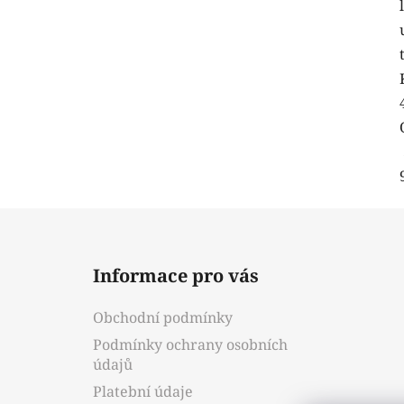
Z
á
Informace pro vás
p
a
Obchodní podmínky
t
Podmínky ochrany osobních
í
údajů
Platební údaje