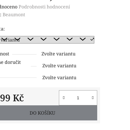
rné
dnoceno
Podrobnosti hodnocení
ení
:
Beaumont
tu
ta:
nost
Zvolte variantu
ček.
 doručit
Zvolte variantu
Zvolte variantu
999 Kč
 cena:
DO KOŠÍKU