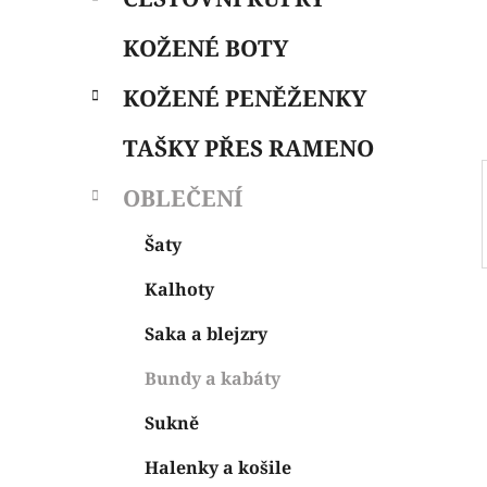
i
n
e
n
KOŽENÉ BOTY
í
p
KOŽENÉ PENĚŽENKY
a
n
TAŠKY PŘES RAMENO
e
OBLEČENÍ
l
Šaty
Kalhoty
Saka a blejzry
Bundy a kabáty
Sukně
Halenky a košile