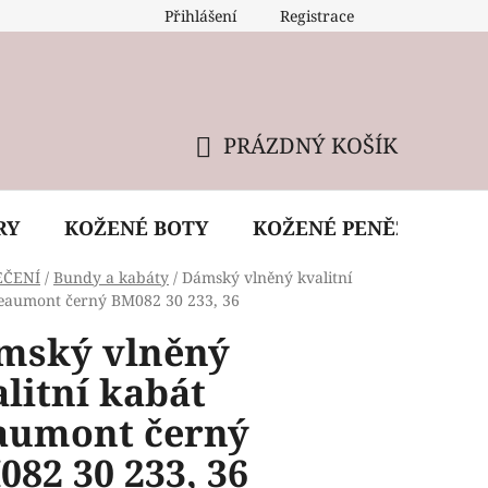
Přihlášení
Registrace
 údržba kabelky
Reklamační podmínky
Doprava
PRÁZDNÝ KOŠÍK
NÁKUPNÍ
KOŠÍK
RY
KOŽENÉ BOTY
KOŽENÉ PENĚŽENKY
EČENÍ
/
Bundy a kabáty
/
Dámský vlněný kvalitní
eaumont černý BM082 30 233, 36
mský vlněný
litní kabát
aumont černý
82 30 233, 36