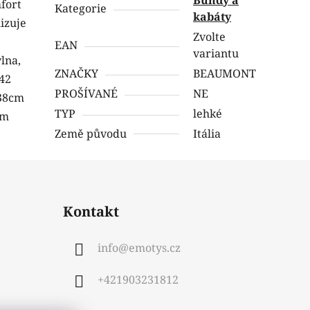
fort
Kategorie
kabáty
lizuje
Zvolte
EAN
variantu
lna,
ZNAČKY
BEAUMONT
42
PROŠÍVANÉ
NE
38cm
TYP
lehké
cm
Země původu
Itália
Kontakt
info
@
emotys.cz
+421903231812