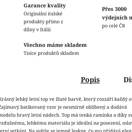
Garance kvality
Přes 3000
Originální italské
výdejních 
produkty přímo z
po celé ČR
dílny v Itálii
Všechno máme skladem
Tisíce produktů skladem
Popis
Di
Krásný lehký letní top ve žluté barvě, který rozzáří každý ou
Zajímavý batikovaný vzor je nesmírně oblíbený a dodává
modelu hravý letní nádech. Top má tenká ramínka a díky 
vzdušnému, lehkému materiálu je ideální na posezení, osla
letní setkání. Na světle se jemně leskne, čo mu přidává ele