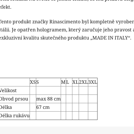
efekt.
Tento produkt značky Rinascimento byl kompletně vyroben
Itálii. Je opatřen hologramem, který zaručuje jeho pravost 
exkluzivní kvalitu skutečného produktu „MADE IN ITALY“.
XS
S
M
L
XL
2XL
3XL
Velikost
Obvod prsou
max 88 cm
Délka
67 cm
Délka rukávu