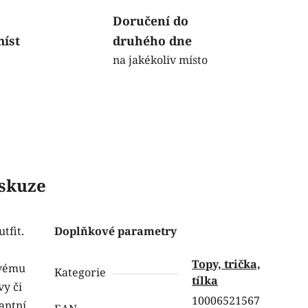
Doručení do
míst
druhého dne
na jakékoliv místo
skuze
tfit.
Doplňkové parametry
Topy, trička,
svému
Kategorie
tílka
vy či
10006521567
gantní