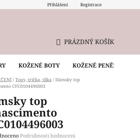
Přihlášení
Registrace
 údržba kabelky
Reklamační podmínky
Doprava
PRÁZDNÝ KOŠÍK
NÁKUPNÍ
KOŠÍK
RY
KOŽENÉ BOTY
KOŽENÉ PENĚŽENKY
EČENÍ
/
Topy, trička, tílka
/
Dámsky top
mento CFC0104496003
msky top
nascimento
C0104496003
rné
dnoceno
Podrobnosti hodnocení