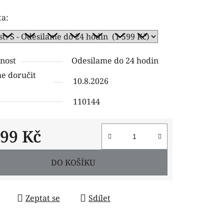
ení
ta:
tu
nost
Odesilame do 24 hodin
 doručit
10.8.2026
ček.
110144
599 Kč
 cena:
DO KOŠÍKU
Zeptat se
Sdílet