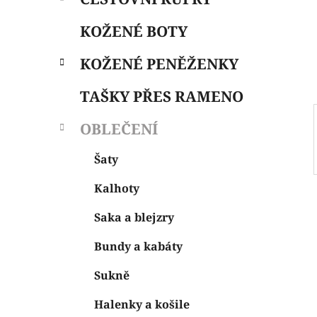
i
n
e
n
KOŽENÉ BOTY
í
p
KOŽENÉ PENĚŽENKY
a
n
TAŠKY PŘES RAMENO
e
OBLEČENÍ
l
Šaty
Kalhoty
Saka a blejzry
Bundy a kabáty
Sukně
Halenky a košile