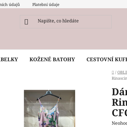
ních údajů
Platební údaje
O nás
Péče, ošetření a
ABELKY
KOŽENÉ BATOHY
CESTOVNÍ KUF
Domů
/
OBL
Rinasci
Dá
Ri
CF
Průmě
Neoho