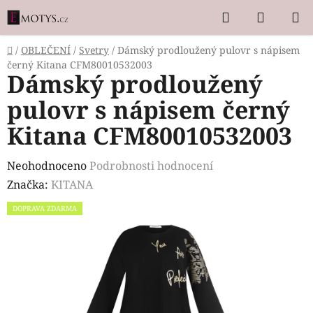
Přejít
Hledat
NÁKUP
na
KOŠÍK
obsah
Domů
/
OBLEČENÍ
/
Svetry
/
Dámský prodloužený pulovr s nápisem
černý Kitana CFM80010532003
Dámský prodloužený
pulovr s nápisem černý
Kitana CFM80010532003
Průměrné
Neohodnoceno
Podrobnosti hodnocení
hodnocení
Značka:
KITANA
produktu
DOPRAVA ZDARMA
je
0,0
z
5
hvězdiček.