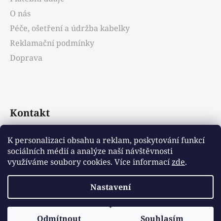
O nás
Péče, ošetření a údržba kabelky
Reklamační podmínky
Doprava
Kontakt
info
@
emotys.cz
K personalizaci obsahu a reklam, poskytování funkcí
sociálních médií a analýze naší návštěvnosti
+421903231812
využíváme soubory cookies. Více informací
zde
.
Nastavení
Vytvořil Shoptet
Odmítnout
Souhlasím
Copyright 2026
Emotys.cz
. Všechna práva