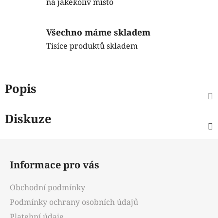
na jakékoliv místo
Všechno máme skladem
Tisíce produktů skladem
Popis
Diskuze
Z
á
Informace pro vás
p
a
Obchodní podmínky
t
Podmínky ochrany osobních údajů
í
Platební údaje