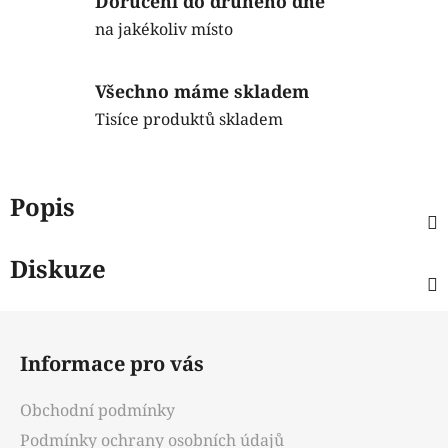
Doručení do druhého dne
na jakékoliv místo
Všechno máme skladem
Tisíce produktů skladem
Popis
Diskuze
Z
á
Informace pro vás
p
a
Obchodní podmínky
t
Podmínky ochrany osobních údajů