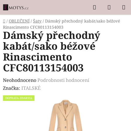
Přejít
Hledat
NÁKUP
na
KOŠÍK
obsah
Domů
/
OBLEČENÍ
/
Šaty
/
Dámský přechodný kabát/sako béžové
Rinascimento CFC80113154003
Dámský přechodný
kabát/sako béžové
Rinascimento
CFC80113154003
Průměrné
Neohodnoceno
Podrobnosti hodnocení
hodnocení
Značka:
ITALSKÉ
produktu
DOPRAVA ZDARMA
je
0,0
z
5