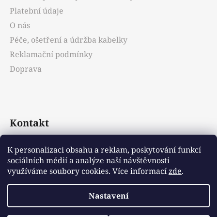
í
Platební údaje
O nás
Péče, ošetření a údržba kabelky
Reklamační podmínky
Doprava
Kontakt
info
@
emotys.cz
K personalizaci obsahu a reklam, poskytování funkcí
sociálních médií a analýze naší návštěvnosti
+421903231812
využíváme soubory cookies. Více informací
zde
.
Nastavení