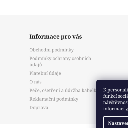
Z
á
Informace pro vás
p
a
Obchodní podmínky
t
Podmínky ochrany osobních
í
údajů
Platební údaje
O nás
K personali
Péče, ošetření a údržba kabelky
funkcí soci
Reklamační podmínky
návštěvnos
Doprava
informací
Nastave