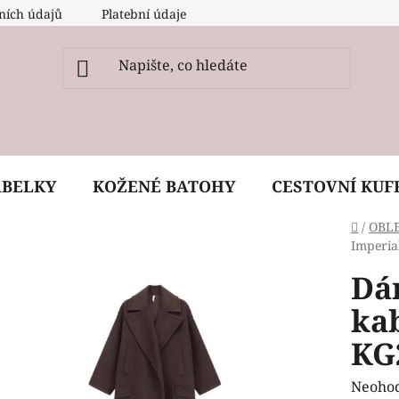
ních údajů
Platební údaje
O nás
Péče, ošetření a
ABELKY
KOŽENÉ BATOHY
CESTOVNÍ KUF
Domů
/
OBL
Imperi
Dá
ka
KG
Průmě
Neoho