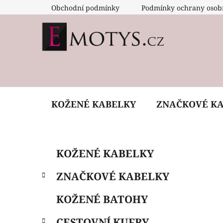
Přejít
Obchodní podmínky
Podmínky ochrany osob
na
obsah
KOŽENÉ KABELKY
ZNAČKOVÉ K
P
K
Přeskočit
KOŽENÉ KABELKY
a
o
kategorie
t
s
ZNAČKOVÉ KABELKY
e
t
g
r
KOŽENÉ BATOHY
o
a
r
CESTOVNÍ KUFRY