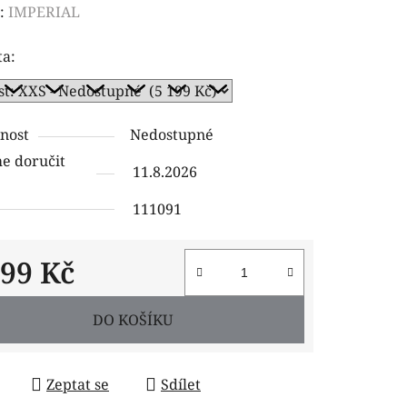
ení
:
IMPERIAL
tu
ta:
nost
Nedostupné
ček.
 doručit
11.8.2026
111091
199 Kč
 cena:
DO KOŠÍKU
Zeptat se
Sdílet