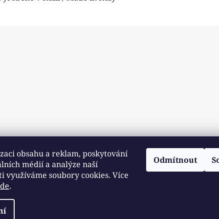
zaci obsahu a reklam, poskytování
Odmítnout
S
álních médií a analýze naší
ti využíváme soubory cookies. Více
zde
.
ní