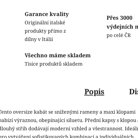
Garance kvality
Přes 3000
Originální italské
výdejních 
produkty přímo z
po celé ČR
dílny v Itálii
Všechno máme skladem
Tisíce produktů skladem
Popis
Di
Tento oversize kabát se sníženými rameny a maxi klopami
nabízí výraznou, obepínající siluetu. Přední kapsy s klopou 
dlouhý střih dodávají moderní vzhled a všestrannost. Ideál
pro vytváření sofistikovaných kombinací a individuálních