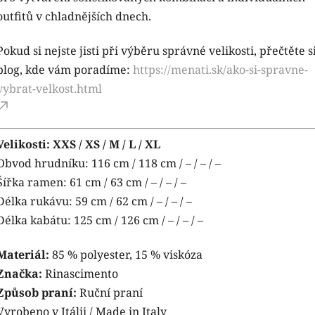
outfitů v chladnějších dnech.
Pokud si nejste jisti při výběru správné velikosti, přečtěte s
blog, kde vám poradíme:
https://menati.sk/ako-si-spravne-
vybrat-velkost.html
Velikosti: XXS / XS / M / L / XL
Obvod hrudníku: 116 cm / 118 cm / – / – / –
Šířka ramen: 61 cm / 63 cm / – / – / –
Délka rukávu: 59 cm / 62 cm / – / – / –
Délka kabátu: 125 cm / 126 cm / – / – / –
Materiál:
85 % polyester, 15 % viskóza
Značka:
Rinascimento
Způsob praní:
Ruční praní
Vyrobeno v Itálii / Made in Italy