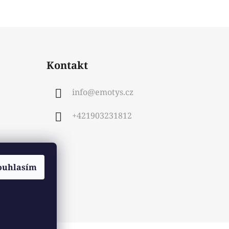
Kontakt
info
@
emotys.cz
+421903231812
ouhlasím