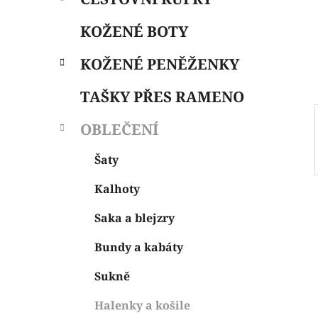
i
n
e
n
KOŽENÉ BOTY
í
p
KOŽENÉ PENĚŽENKY
a
n
TAŠKY PŘES RAMENO
e
OBLEČENÍ
l
Šaty
Kalhoty
Saka a blejzry
Bundy a kabáty
Sukně
Halenky a košile