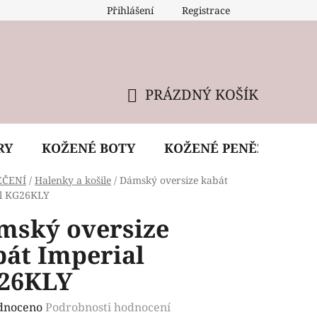
Přihlášení
Registrace
 údržba kabelky
Reklamační podmínky
Doprava
PRÁZDNÝ KOŠÍK
NÁKUPNÍ
KOŠÍK
RY
KOŽENÉ BOTY
KOŽENÉ PENĚŽENKY
EČENÍ
/
Halenky a košile
/
Dámský oversize kabát
al KG26KLY
mský oversize
bát Imperial
26KLY
rné
dnoceno
Podrobnosti hodnocení