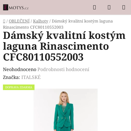
Přejít
Hledat
NÁKUP
na
KOŠÍK
obsah
Domů
/
OBLEČENÍ
/
Kalhoty
/
Dámský kvalitní kostým laguna
Rinascimento CFC80110552003
Dámský kvalitní kostým
laguna Rinascimento
CFC80110552003
Průměrné
Neohodnoceno
Podrobnosti hodnocení
hodnocení
Značka:
ITALSKÉ
produktu
DOPRAVA ZDARMA
je
0,0
z
5
hvězdiček.