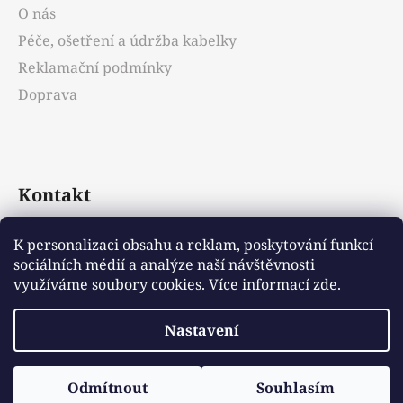
O nás
Péče, ošetření a údržba kabelky
Reklamační podmínky
Doprava
Kontakt
info
@
emotys.cz
K personalizaci obsahu a reklam, poskytování funkcí
sociálních médií a analýze naší návštěvnosti
+421903231812
využíváme soubory cookies. Více informací
zde
.
Nastavení
Vytvořil Shoptet
Odmítnout
Souhlasím
Copyright 2026
Emotys.cz
. Všechna práva