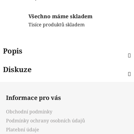
Všechno máme skladem
Tisíce produktů skladem
Popis
Diskuze
Z
á
Informace pro vás
p
a
Obchodní podmínky
t
Podmínky ochrany osobních údajů
í
Platební údaje