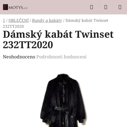
Přejít
Hledat
NÁKUP
na
KOŠÍK
obsah
Domů
/
OBLEČENÍ
/
Bundy a kabáty
/
Dámský kabát Twinset
232TT2020
Dámský kabát Twinset
232TT2020
Průměrné
Neohodnoceno
Podrobnosti hodnocení
hodnocení
produktu
je
0,0
z
5
hvězdiček.