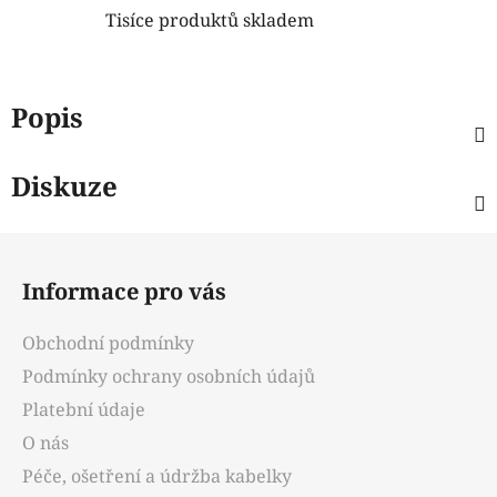
Tisíce produktů skladem
Popis
Diskuze
Z
á
Informace pro vás
p
a
Obchodní podmínky
t
Podmínky ochrany osobních údajů
í
Platební údaje
O nás
Péče, ošetření a údržba kabelky