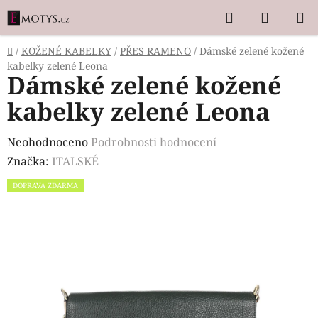
Přejít
Hledat
NÁKUP
na
KOŠÍK
obsah
Domů
/
KOŽENÉ KABELKY
/
PŘES RAMENO
/
Dámské zelené kožené
kabelky zelené Leona
Dámské zelené kožené
kabelky zelené Leona
Průměrné
Neohodnoceno
Podrobnosti hodnocení
hodnocení
Značka:
ITALSKÉ
produktu
DOPRAVA ZDARMA
je
0,0
z
5
hvězdiček.