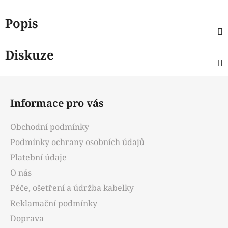
Popis
Diskuze
Z
á
Informace pro vás
p
a
Obchodní podmínky
t
Podmínky ochrany osobních údajů
í
Platební údaje
O nás
Péče, ošetření a údržba kabelky
Reklamační podmínky
Doprava