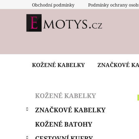
Přejít
Obchodní podmínky
Podmínky ochrany osob
na
obsah
KOŽENÉ KABELKY
ZNAČKOVÉ K
P
K
Přeskočit
KOŽENÉ KABELKY
a
o
kategorie
t
s
ZNAČKOVÉ KABELKY
e
t
g
r
KOŽENÉ BATOHY
o
a
r
CESTOVNÍ KUFRY