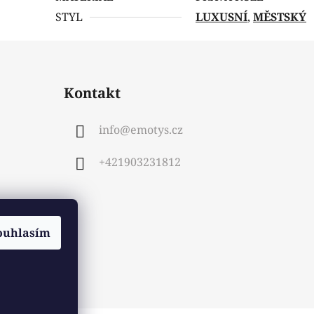
STYL
LUXUSNÍ
,
MĚSTSKÝ
Kontakt
info
@
emotys.cz
+421903231812
ouhlasím