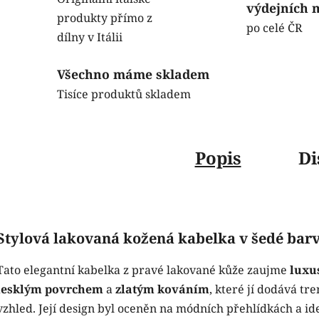
výdejních 
produkty přímo z
po celé ČR
dílny v Itálii
Všechno máme skladem
Tisíce produktů skladem
Popis
Di
Stylová lakovaná kožená kabelka v šedé bar
Tato elegantní kabelka z pravé lakované kůže zaujme
luxu
lesklým povrchem
a
zlatým kováním
, které jí dodává tr
vzhled. Její design byl oceněn na módních přehlídkách a id