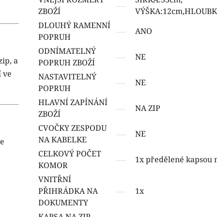
ZBOŽÍ
VÝŠKA:12cm,HLOUBK
DLOUHÝ RAMENNÍ
ANO
POPRUH
ODNÍMATELNÝ
NE
ip, a
POPRUH ZBOŽÍ
í ve
NASTAVITELNÝ
NE
POPRUH
HLAVNÍ ZAPÍNÁNÍ
NA ZIP
ZBOŽÍ
CVOČKY ZESPODU
NE
NA KABELKE
se
CELKOVÝ POČET
1x předělené kapsou n
KOMOR
VNITŘNÍ
PŘIHRÁDKA NA
1x
DOKUMENTY
KAPSA NA ZIP