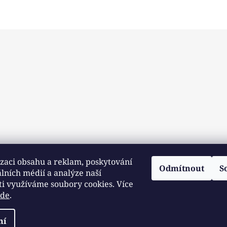
zaci obsahu a reklam, poskytování
Odmítnout
S
álních médií a analýze naší
ti využíváme soubory cookies. Více
zde
.
ní