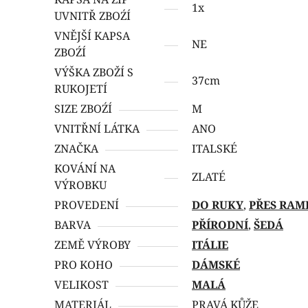
1x
UVNITŘ ZBOŹÍ
VNĚJŠÍ KAPSA
NE
ZBOŹÍ
VÝŠKA ZBOŽÍ S
37cm
RUKOJETÍ
SIZE ZBOŹÍ
M
VNITŘNÍ LÁTKA
ANO
ZNAČKA
ITALSKÉ
KOVÁNÍ NA
ZLATÉ
VÝROBKU
PROVEDENÍ
DO RUKY
,
PŘES RAM
BARVA
PŘÍRODNÍ
,
ŠEDÁ
ZEMĚ VÝROBY
ITÁLIE
PRO KOHO
DÁMSKÉ
VELIKOST
MALÁ
MATERIÁL
PRAVÁ KŮŽE