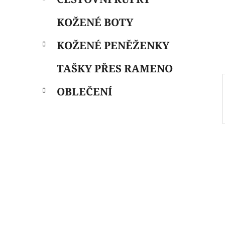
i
n
e
n
KOŽENÉ BOTY
í
p
KOŽENÉ PENĚŽENKY
a
n
TAŠKY PŘES RAMENO
e
OBLEČENÍ
l