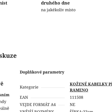
míst
druhého dne
na jakékoliv místo
skuze
Doplňkové parametry
vě
KOŽENÉ KABELKY P
Kategorie
RAMENO
sním
EAN
111508
endy
VEJDE FORMÁT A4
NE
eálně
VNĚJŠÍ ROZMÉRY
ŠÍRKA:33cm,