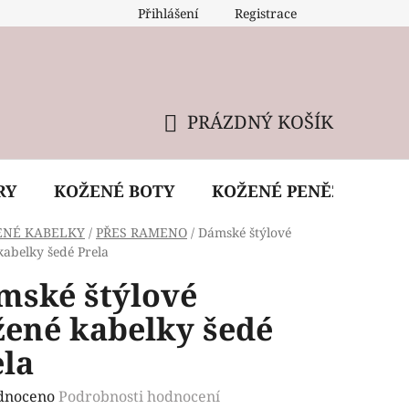
Přihlášení
Registrace
 údržba kabelky
Reklamační podmínky
Doprava
PRÁZDNÝ KOŠÍK
NÁKUPNÍ
KOŠÍK
RY
KOŽENÉ BOTY
KOŽENÉ PENĚŽENKY
ENÉ KABELKY
/
PŘES RAMENO
/
Dámské štýlové
kabelky šedé Prela
mské štýlové
žené kabelky šedé
ela
rné
dnoceno
Podrobnosti hodnocení