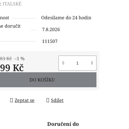
ení
:
ITALSKÉ
tu
nost
Odesilame do 24 hodin
 doručit
7.8.2026
111507
ček.
,83 Kč
–1 %
399 Kč
 cena:
DO KOŠÍKU
Zeptat se
Sdílet
Doručení do