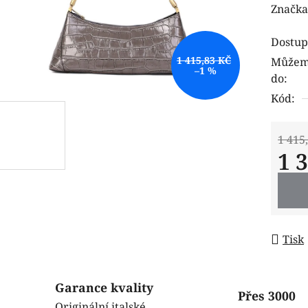
hodnoc
Značka
produk
Dostup
je
1 415,83 KČ
Můžeme
0,0
–1 %
do:
z
Kód:
5
hvězdi
1 415
1 
Měrná
Tisk
Garance kvality
Přes 3000
Originální italské