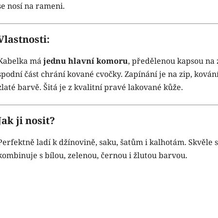
se nosí na rameni.
Vlastnosti:
Kabelka má
jednu hlavní komoru
, předělenou kapsou na z
spodní část chrání kované cvočky. Zapínání je na zip, kován
zlaté barvě. Šitá je z kvalitní pravé lakované kůže.
Jak ji nosit?
Perfektně ladí k džínovině, saku, šatům i kalhotám. Skvěle 
kombinuje s bílou, zelenou, černou i žlutou barvou.