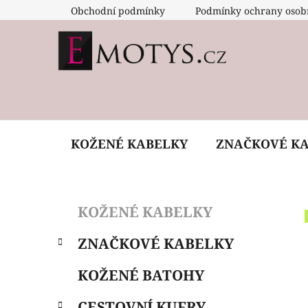
Přejít
Obchodní podmínky
Podmínky ochrany osob
na
obsah
KOŽENÉ KABELKY
ZNAČKOVÉ K
P
K
Přeskočit
KOŽENÉ KABELKY
a
o
kategorie
t
s
ZNAČKOVÉ KABELKY
e
t
g
r
KOŽENÉ BATOHY
o
a
r
CESTOVNÍ KUFRY