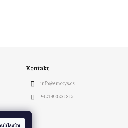
Kontakt
info
@
emotys.cz
+421903231812
ouhlasím