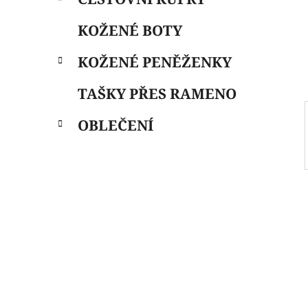
i
n
e
n
KOŽENÉ BOTY
í
p
KOŽENÉ PENĚŽENKY
a
n
TAŠKY PŘES RAMENO
e
OBLEČENÍ
l