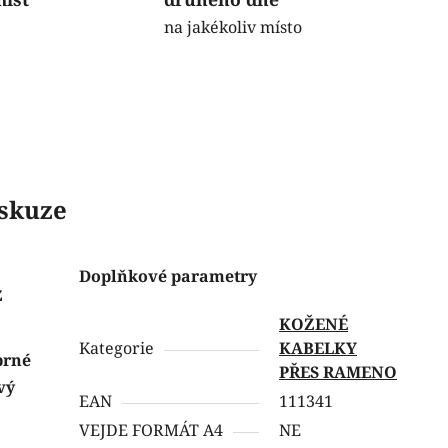
na jakékoliv místo
skuze
Doplňkové parametry
z
KOŽENÉ
Kategorie
KABELKY
brné
PŘES RAMENO
vý
EAN
111341
VEJDE FORMÁT A4
NE