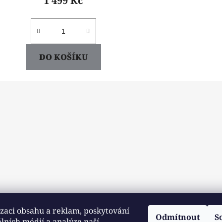
1 499 Kč
DO KOŠÍKU
zaci obsahu a reklam, poskytování
Odmítnout
S
álních médií a analýze naší