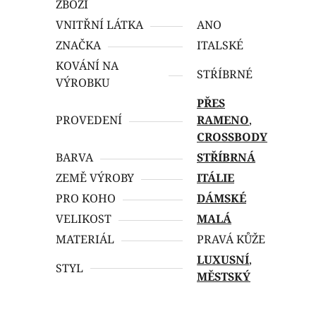
ZBOŹÍ
VNITŘNÍ LÁTKA
ANO
ZNAČKA
ITALSKÉ
KOVÁNÍ NA
STŔÍBRNÉ
VÝROBKU
PŘES
PROVEDENÍ
RAMENO
,
CROSSBODY
BARVA
STŘÍBRNÁ
ZEMĚ VÝROBY
ITÁLIE
PRO KOHO
DÁMSKÉ
VELIKOST
MALÁ
MATERIÁL
PRAVÁ KŮŽE
LUXUSNÍ
,
STYL
MĚSTSKÝ