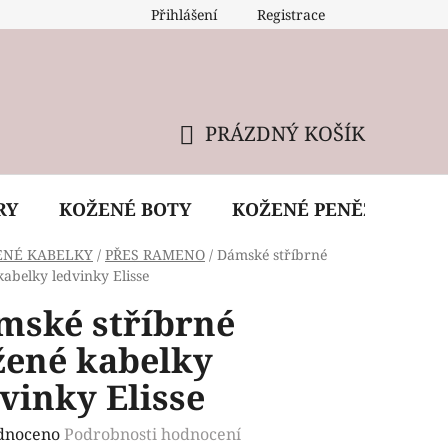
Přihlášení
Registrace
 údržba kabelky
Reklamační podmínky
Doprava
PRÁZDNÝ KOŠÍK
NÁKUPNÍ
KOŠÍK
RY
KOŽENÉ BOTY
KOŽENÉ PENĚŽENKY
ENÉ KABELKY
/
PŘES RAMENO
/
Dámské stříbrné
kabelky ledvinky Elisse
mské stříbrné
žené kabelky
vinky Elisse
rné
dnoceno
Podrobnosti hodnocení