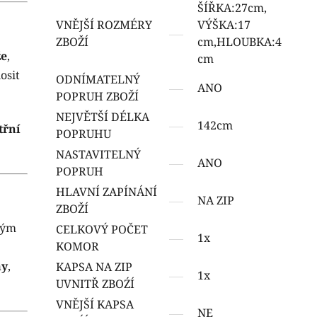
ŠÍŘKA:27cm,
VNĚJŠÍ ROZMÉRY
VÝŠKA:17
ZBOŽÍ
cm,HLOUBKA:4
že
,
cm
osit
ODNÍMATELNÝ
ANO
POPRUH ZBOŽÍ
NEJVĚTŠÍ DÉLKA
142cm
třní
POPRUHU
NASTAVITELNÝ
ANO
POPRUH
HLAVNÍ ZAPÍNÁNÍ
NA ZIP
ZBOŽÍ
ným
CELKOVÝ POČET
1x
KOMOR
my
,
KAPSA NA ZIP
1x
UVNITŘ ZBOŹÍ
VNĚJŠÍ KAPSA
NE