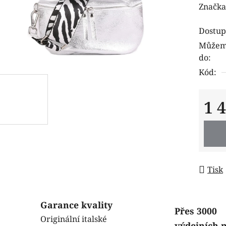
hodnoc
Značka
produk
Dostup
je
Můžeme
0,0
do:
z
Kód:
5
hvězdi
1 
Měrná
Tisk
Garance kvality
Přes 3000
Originální italské
výdejních 