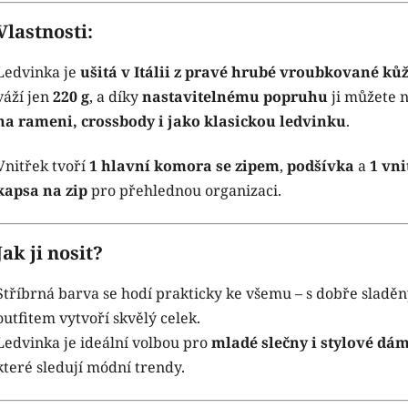
Vlastnosti:
Ledvinka je
ušitá v Itálii z pravé hrubé vroubkované ků
váží jen
220 g
, a díky
nastavitelnému popruhu
ji můžete n
na rameni, crossbody i jako klasickou ledvinku
.
Vnitřek tvoří
1 hlavní komora se zipem
,
podšívka
a
1 vni
kapsa na zip
pro přehlednou organizaci.
Jak ji nosit?
Stříbrná barva se hodí prakticky ke všemu – s dobře sladě
outfitem vytvoří skvělý celek.
Ledvinka je ideální volbou pro
mladé slečny i stylové dá
které sledují módní trendy.