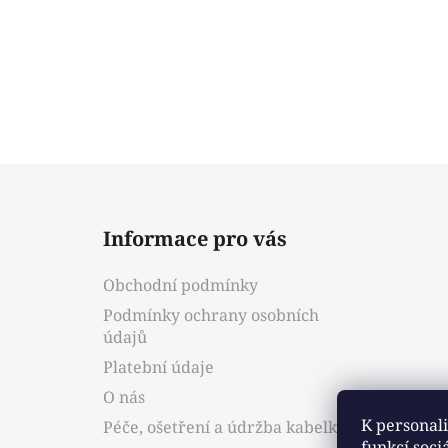
Z
á
Informace pro vás
p
a
Obchodní podmínky
t
Podmínky ochrany osobních
í
údajů
Platební údaje
O nás
K personali
Péče, ošetření a údržba kabelky
funkcí soci