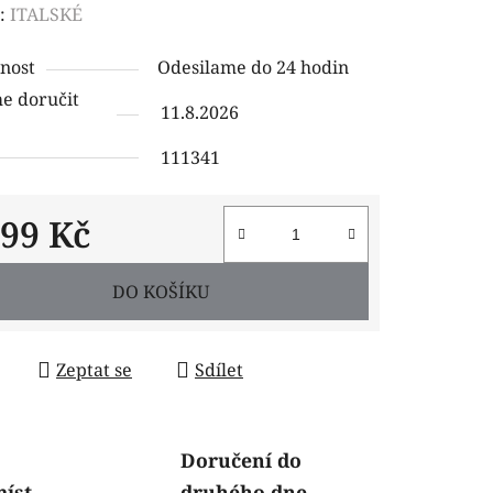
ení
:
ITALSKÉ
tu
nost
Odesilame do 24 hodin
 doručit
11.8.2026
111341
ček.
499 Kč
 cena:
DO KOŠÍKU
Zeptat se
Sdílet
Doručení do
míst
druhého dne