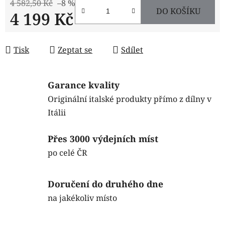
4 582,50 Kč
–8 %
DO KOŠÍKU
4 199 Kč
Měrná cena:
Tisk
Zeptat se
Sdílet
Garance kvality
Originální italské produkty přímo z dílny v
Itálii
Přes 3000 výdejních míst
po celé ČR
Doručení do druhého dne
na jakékoliv místo