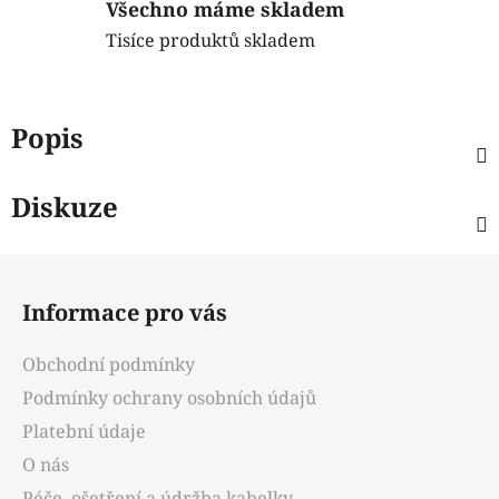
Všechno máme skladem
Tisíce produktů skladem
Popis
Diskuze
Z
á
Informace pro vás
p
a
Obchodní podmínky
t
Podmínky ochrany osobních údajů
í
Platební údaje
O nás
Péče, ošetření a údržba kabelky