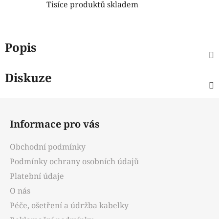
Tisíce produktů skladem
Popis
Diskuze
Z
á
Informace pro vás
p
a
Obchodní podmínky
t
Podmínky ochrany osobních údajů
í
Platební údaje
O nás
Péče, ošetření a údržba kabelky