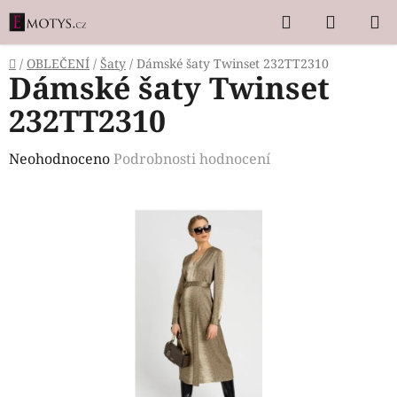
Přejít
Hledat
NÁKUP
na
KOŠÍK
obsah
Domů
/
OBLEČENÍ
/
Šaty
/
Dámské šaty Twinset 232TT2310
Dámské šaty Twinset
232TT2310
Průměrné
Neohodnoceno
Podrobnosti hodnocení
hodnocení
produktu
je
0,0
z
5
hvězdiček.