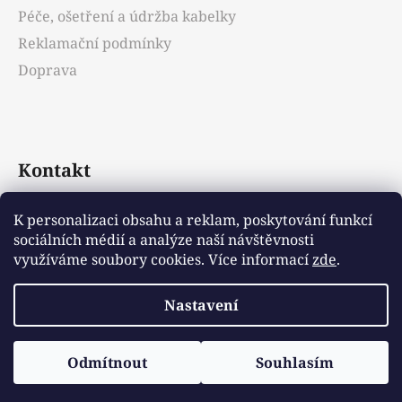
Péče, ošetření a údržba kabelky
Reklamační podmínky
Doprava
Kontakt
info
@
emotys.cz
K personalizaci obsahu a reklam, poskytování funkcí
sociálních médií a analýze naší návštěvnosti
+421903231812
využíváme soubory cookies. Více informací
zde
.
Nastavení
Vytvořil Shoptet
Odmítnout
Souhlasím
Copyright 2026
Emotys.cz
. Všechna práva
vyhrazena.
Upravit nastavení cookies