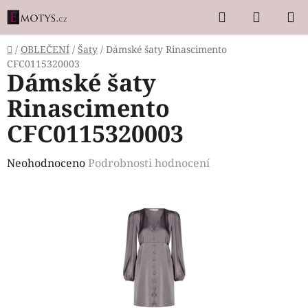
Přejít
Hledat
NÁKUP
na
KOŠÍK
obsah
Domů
/
OBLEČENÍ
/
Šaty
/
Dámské šaty Rinascimento
CFC0115320003
Dámské šaty
Rinascimento
CFC0115320003
Průměrné
Neohodnoceno
Podrobnosti hodnocení
hodnocení
produktu
je
0,0
z
5
hvězdiček.