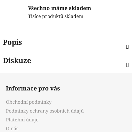
Všechno máme skladem
Tisíce produktů skladem
Popis
Diskuze
Z
á
Informace pro vás
p
a
Obchodní podmínky
t
Podmínky ochrany osobních údajů
í
Platební údaje
O nás