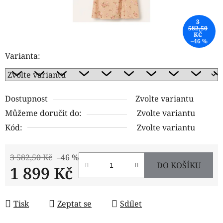
3
582,50
KČ
–46 %
Varianta:
Dostupnost
Zvolte variantu
Můžeme doručit do:
Zvolte variantu
Kód:
Zvolte variantu
3 582,50 Kč
–46 %
DO KOŠÍKU
1 899 Kč
Měrná cena:
Tisk
Zeptat se
Sdílet