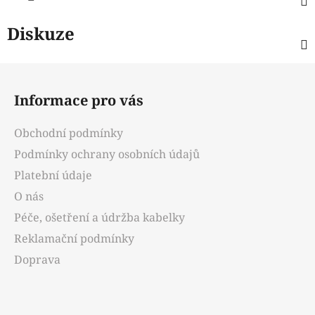
Diskuze
Z
á
Informace pro vás
p
a
Obchodní podmínky
t
Podmínky ochrany osobních údajů
í
Platební údaje
O nás
Péče, ošetření a údržba kabelky
Reklamační podmínky
Doprava