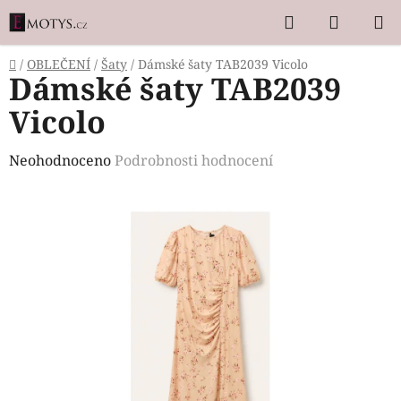
Přejít
Hledat
NÁKUP
na
KOŠÍK
obsah
Domů
/
OBLEČENÍ
/
Šaty
/
Dámské šaty TAB2039 Vicolo
Dámské šaty TAB2039
Vicolo
Průměrné
Neohodnoceno
Podrobnosti hodnocení
hodnocení
produktu
je
0,0
z
5
hvězdiček.