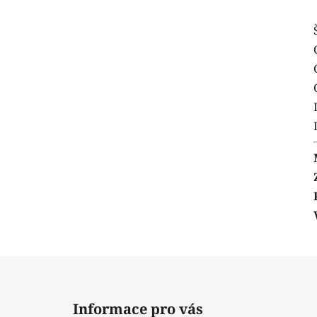
Z
á
Informace pro vás
p