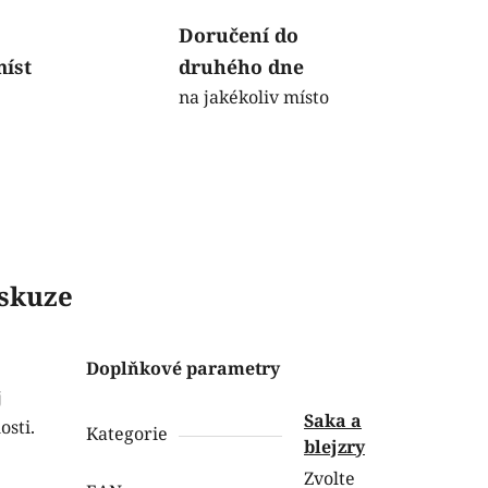
Doručení do
míst
druhého dne
na jakékoliv místo
skuze
Doplňkové parametry
j
Saka a
osti.
Kategorie
blejzry
Zvolte