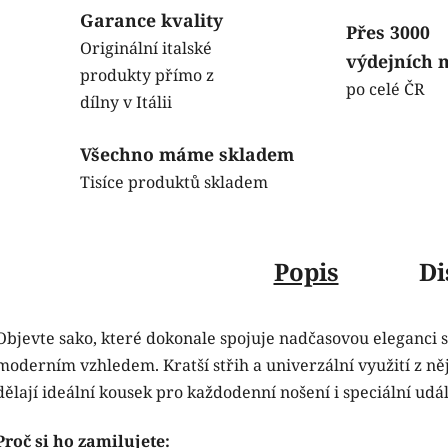
Garance kvality
Přes 3000
Originální italské
výdejních 
produkty přímo z
po celé ČR
dílny v Itálii
Všechno máme skladem
Tisíce produktů skladem
Popis
Di
Objevte sako, které dokonale spojuje nadčasovou eleganci s
moderním vzhledem. Kratší střih a univerzální využití z ně
dělají ideální kousek pro každodenní nošení i speciální udál
Proč si ho zamilujete: