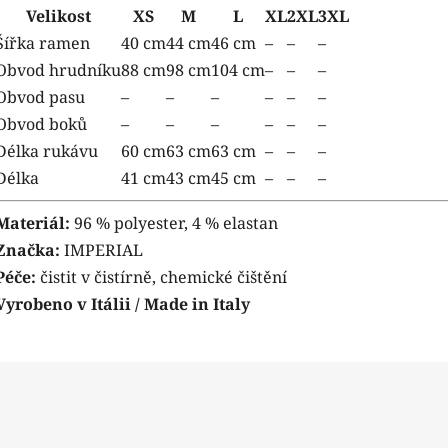
Velikost
XS
M
L
XL
2XL
3XL
Šířka ramen
40 cm
44 cm
46 cm
–
–
–
Obvod hrudníku
88 cm
98 cm
104 cm
–
–
–
Obvod pasu
–
–
–
–
–
–
Obvod boků
–
–
–
–
–
–
Délka rukávu
60 cm
63 cm
63 cm
–
–
–
Délka
41 cm
43 cm
45 cm
–
–
–
Materiál:
96 % polyester, 4 % elastan
Značka:
IMPERIAL
Péče:
čistit v čistírně, chemické čištění
Vyrobeno v Itálii / Made in Italy