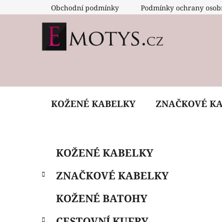
Přejít
Obchodní podmínky
Podmínky ochrany osob
na
obsah
KOŽENÉ KABELKY
ZNAČKOVÉ K
P
K
Přeskočit
KOŽENÉ KABELKY
a
o
kategorie
t
s
ZNAČKOVÉ KABELKY
e
t
g
r
KOŽENÉ BATOHY
o
a
r
CESTOVNÍ KUFRY