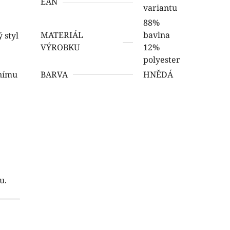
EAN
variantu
88%
MATERIÁL
bavlna
 styl
VÝROBKU
12%
polyester
rnímu
BARVA
HNĚDÁ
u.