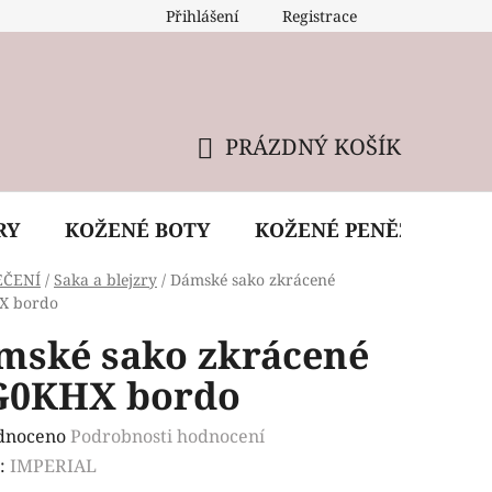
Přihlášení
Registrace
 údržba kabelky
Reklamační podmínky
Doprava
PRÁZDNÝ KOŠÍK
NÁKUPNÍ
KOŠÍK
RY
KOŽENÉ BOTY
KOŽENÉ PENĚŽENKY
EČENÍ
/
Saka a blejzry
/
Dámské sako zkrácené
X bordo
mské sako zkrácené
G0KHX bordo
rné
dnoceno
Podrobnosti hodnocení
ení
:
IMPERIAL