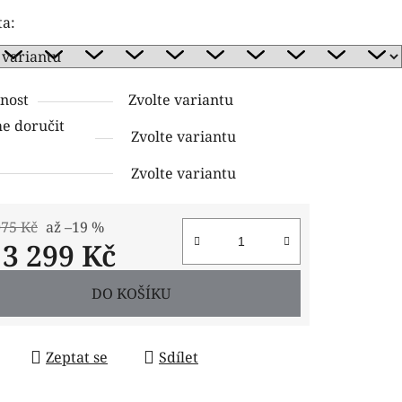
tu
ta:
nost
Zvolte variantu
ček.
 doručit
Zvolte variantu
Zvolte variantu
075 Kč
až –19 %
d
3 299 Kč
 cena:
DO KOŠÍKU
Zeptat se
Sdílet