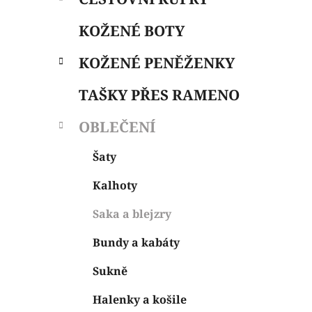
i
n
e
n
KOŽENÉ BOTY
í
p
KOŽENÉ PENĚŽENKY
a
n
TAŠKY PŘES RAMENO
e
OBLEČENÍ
l
Šaty
Kalhoty
Saka a blejzry
Bundy a kabáty
Sukně
Halenky a košile