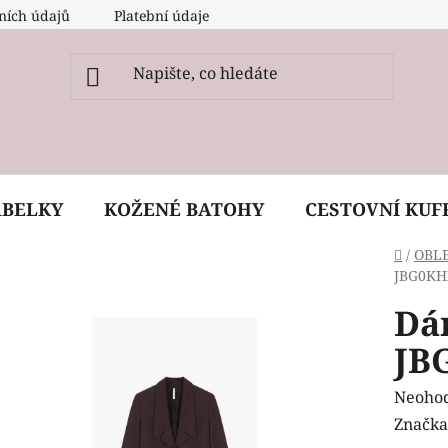
ních údajů
Platební údaje
O nás
Péče, ošetření a
ABELKY
KOŽENÉ BATOHY
CESTOVNÍ KUF
Domů
/
OBL
JBG0KH
Dá
JB
Průmě
Neoho
hodnoc
Značka