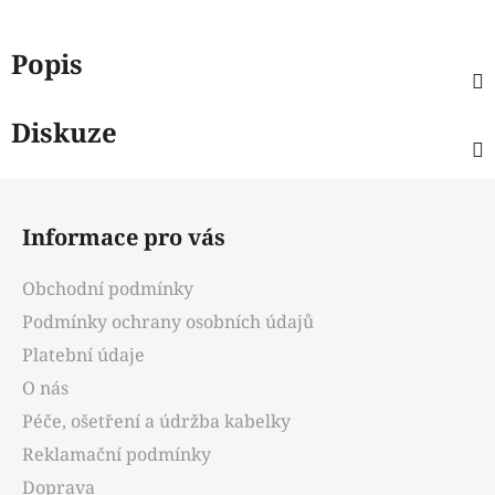
Popis
Diskuze
Z
á
Informace pro vás
p
a
Obchodní podmínky
t
Podmínky ochrany osobních údajů
í
Platební údaje
O nás
Péče, ošetření a údržba kabelky
Reklamační podmínky
Doprava