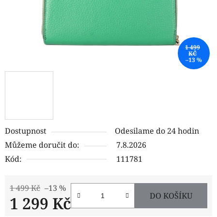
1 499
KČ
–13 %
Dostupnost
Odesilame do 24 hodin
Můžeme doručit do:
7.8.2026
Kód:
111781
1 499 Kč
–13 %
DO KOŠÍKU
1 299 Kč