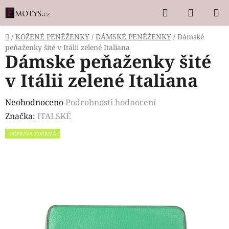
Přejít
Hledat
NÁKUP
na
KOŠÍK
obsah
Domů
/
KOŽENÉ PENĚŽENKY
/
DÁMSKÉ PENĚŽENKY
/
Dámské
peňaženky šité v Itálii zelené Italiana
Dámské peňaženky šité
v Itálii zelené Italiana
Průměrné
Neohodnoceno
Podrobnosti hodnocení
hodnocení
Značka:
ITALSKÉ
produktu
DOPRAVA ZDARMA
je
0,0
z
5
hvězdiček.