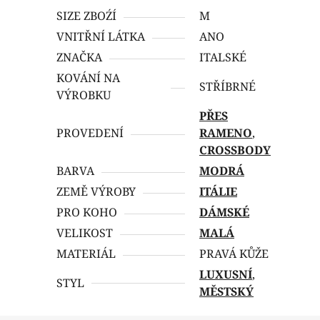
SIZE ZBOŹÍ
M
VNITŘNÍ LÁTKA
ANO
ZNAČKA
ITALSKÉ
KOVÁNÍ NA
STŘÍBRNÉ
VÝROBKU
PŘES
PROVEDENÍ
RAMENO
,
CROSSBODY
BARVA
MODRÁ
ZEMĚ VÝROBY
ITÁLIE
PRO KOHO
DÁMSKÉ
VELIKOST
MALÁ
MATERIÁL
PRAVÁ KŮŽE
LUXUSNÍ
,
STYL
MĚSTSKÝ