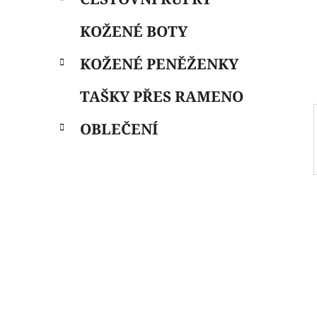
i
n
e
n
KOŽENÉ BOTY
í
p
KOŽENÉ PENĚŽENKY
a
n
TAŠKY PŘES RAMENO
e
OBLEČENÍ
l