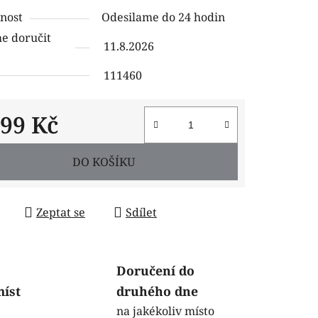
tu
nost
Odesilame do 24 hodin
 doručit
11.8.2026
111460
ček.
699 Kč
 cena:
DO KOŠÍKU
Zeptat se
Sdílet
Doručení do
míst
druhého dne
na jakékoliv místo