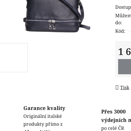
produk
Dostup
je
Můžeme
0,0
do:
z
Kód:
5
hvězdi
1 
Měrná
Tisk
Garance kvality
Přes 3000
Originální italské
výdejních 
produkty přímo z
po celé ČR