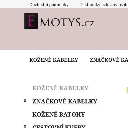
Přejít
Obchodní podmínky
Podmínky ochrany osob
na
obsah
KOŽENÉ KABELKY
ZNAČKOVÉ K
P
K
Přeskočit
KOŽENÉ KABELKY
a
o
kategorie
t
s
ZNAČKOVÉ KABELKY
e
t
g
r
KOŽENÉ BATOHY
o
a
r
CESTOVNÍ KUFRY