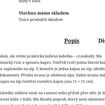
dílny v Itálii
Všechno máme skladem
Tisíce produktů skladem
Popis
Di
Malá, ale velmi praktická kožená kabelka – crossbody. Má
klasický tvar a spoustu kapes. Vnitřek tvoří jedna hlavní k
se zapínáním na zip. V komoře je jedna kapsa na zip, ideáln
dokumenty. Přední strana je zdobená zipy. Zadní strana má
kapsu na zip (vnitřní rozměry kapsy jsou 11 × 11 cm).
Kabelku můžete nosit na rameni nebo příčně přes tělo. Je ši
pravé kůže v Itálii. Má dlouhý popruh, který není odnímate