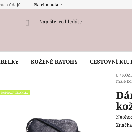
ních údajů
Platební údaje
O nás
Péče, ošetření a
ABELKY
KOŽENÉ BATOHY
CESTOVNÍ KUF
Domů
/
KOŽ
malé ko
Dá
DOPRAVA ZDARMA
ko
Průmě
Neoho
hodnoc
Značka