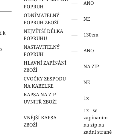
ANO
POPRUH
ODNÍMATELNÝ
NE
POPRUH ZBOŽÍ
NEJVĚTŠÍ DÉLKA
í k
130cm
POPRUHU
NASTAVITELNÝ
o
ANO
POPRUH
HLAVNÍ ZAPÍNÁNÍ
NA ZIP
ZBOŽÍ
CVOČKY ZESPODU
NE
NA KABELKE
KAPSA NA ZIP
1x
UVNITŘ ZBOŹÍ
1x - se
VNĚJŠÍ KAPSA
zapínaním
ZBOŹÍ
na zip na
zadní straně