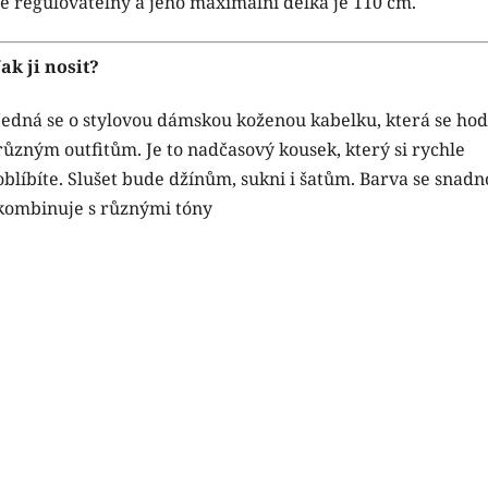
je regulovatelný a jeho maximální délka je 110 cm.
Jak ji nosit?
Jedná se o stylovou dámskou koženou kabelku, která se hod
různým outfitům. Je to nadčasový kousek, který si rychle
oblíbíte. Slušet bude džínům, sukni i šatům. Barva se snadn
kombinuje s různými tóny