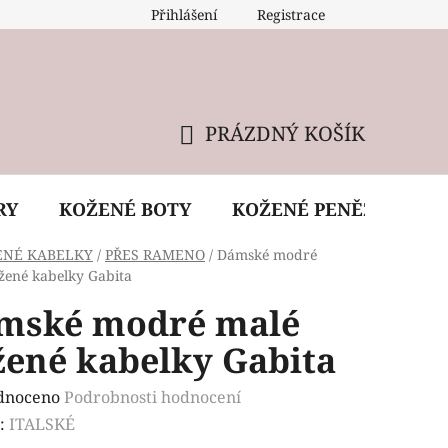
Přihlášení
Registrace
 údržba kabelky
Reklamační podmínky
Doprava
PRÁZDNÝ KOŠÍK
NÁKUPNÍ
KOŠÍK
RY
KOŽENÉ BOTY
KOŽENÉ PENĚŽENKY
ENÉ KABELKY
/
PŘES RAMENO
/
Dámské modré
žené kabelky Gabita
mské modré malé
žené kabelky Gabita
rné
dnoceno
Podrobnosti hodnocení
ení
:
ITALSKÉ