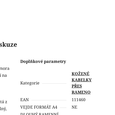
skuze
Doplňkové parametry
omora
KOŽENÉ
í na
KABELKY
Kategorie
PŘES
RAMENO
EAN
111460
tá z
VEJDE FORMÁT A4
NE
lný,
DLOUHÝ RAMENNÍ