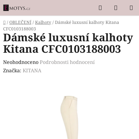
Přejít
Hledat
NÁKUP
na
KOŠÍK
obsah
Domů
/
OBLEČENÍ
/
Kalhoty
/
Dámské luxusní kalhoty Kitana
CFC0103188003
Dámské luxusní kalhoty
Kitana CFC0103188003
Průměrné
Neohodnoceno
Podrobnosti hodnocení
hodnocení
Značka:
KITANA
produktu
je
0,0
z
5
hvězdiček.