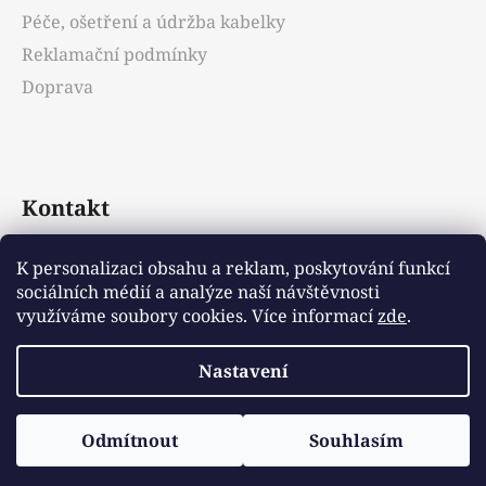
Péče, ošetření a údržba kabelky
Reklamační podmínky
Doprava
Kontakt
info
@
emotys.cz
K personalizaci obsahu a reklam, poskytování funkcí
sociálních médií a analýze naší návštěvnosti
+421903231812
využíváme soubory cookies. Více informací
zde
.
Nastavení
Vytvořil Shoptet
Odmítnout
Souhlasím
Copyright 2026
Emotys.cz
. Všechna práva
vyhrazena.
Upravit nastavení cookies