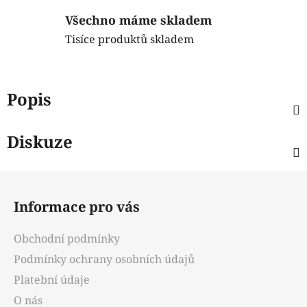
Všechno máme skladem
Tisíce produktů skladem
Popis
Diskuze
Z
á
Informace pro vás
p
a
Obchodní podmínky
t
Podmínky ochrany osobních údajů
í
Platební údaje
O nás