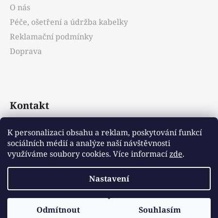
O nás
Péče, ošetření a údržba kabelky
Reklamační podmínky
Doprava
Kontakt
info
@
emotys.cz
K personalizaci obsahu a reklam, poskytování funkcí
sociálních médií a analýze naší návštěvnosti
+421903231812
využíváme soubory cookies. Více informací
zde
.
Nastavení
Vytvořil Shoptet
Odmítnout
Souhlasím
Copyright 2026
Emotys.cz
. Všechna práva