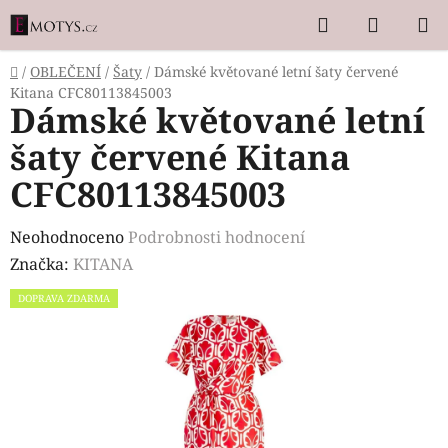
Přejít
Hledat
NÁKUP
na
KOŠÍK
obsah
Domů
/
OBLEČENÍ
/
Šaty
/
Dámské květované letní šaty červené
Kitana CFC80113845003
Dámské květované letní
šaty červené Kitana
CFC80113845003
Průměrné
Neohodnoceno
Podrobnosti hodnocení
hodnocení
Značka:
KITANA
produktu
DOPRAVA ZDARMA
je
0,0
z
5
hvězdiček.