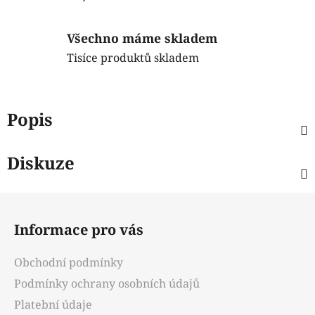
Všechno máme skladem
Tisíce produktů skladem
Popis
Diskuze
Z
á
Informace pro vás
p
a
Obchodní podmínky
t
Podmínky ochrany osobních údajů
í
Platební údaje