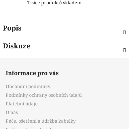
Tisíce produktů skladem
Popis
Diskuze
Z
á
Informace pro vás
p
a
Obchodní podmínky
t
Podmínky ochrany osobních údajů
í
Platební údaje
O nás
Péče, ošetření a údržba kabelky