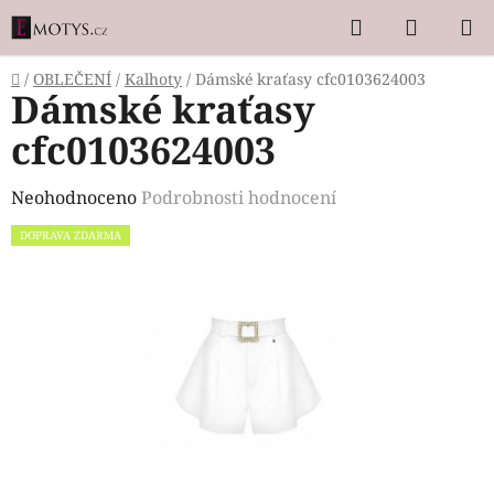
Přejít
Hledat
NÁKUP
na
KOŠÍK
obsah
Domů
/
OBLEČENÍ
/
Kalhoty
/
Dámské kraťasy cfc0103624003
Dámské kraťasy
cfc0103624003
Průměrné
Neohodnoceno
Podrobnosti hodnocení
hodnocení
DOPRAVA ZDARMA
produktu
je
0,0
z
5
hvězdiček.