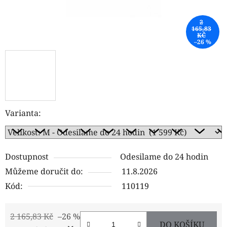
2
165,83
KČ
–26 %
Varianta:
Dostupnost
Odesilame do 24 hodin
Můžeme doručit do:
11.8.2026
Kód:
110119
2 165,83 Kč
–26 %
DO KOŠÍKU