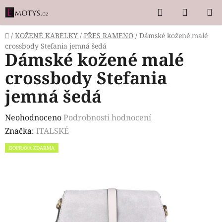
Přejít
Hledat
NÁKUP
na
KOŠÍK
obsah
Domů
/
KOŽENÉ KABELKY
/
PŘES RAMENO
/
Dámské kožené malé
crossbody Stefania jemná šedá
Dámské kožené malé
crossbody Stefania
jemná šedá
Průměrné
Neohodnoceno
Podrobnosti hodnocení
hodnocení
Značka:
ITALSKÉ
produktu
DOPRAVA ZDARMA
je
0,0
z
5
hvězdiček.