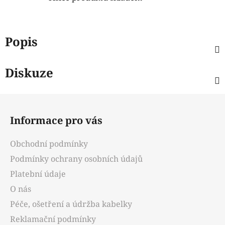
Popis
Diskuze
Z
á
Informace pro vás
p
a
Obchodní podmínky
t
Podmínky ochrany osobních údajů
í
Platební údaje
O nás
Péče, ošetření a údržba kabelky
Reklamační podmínky