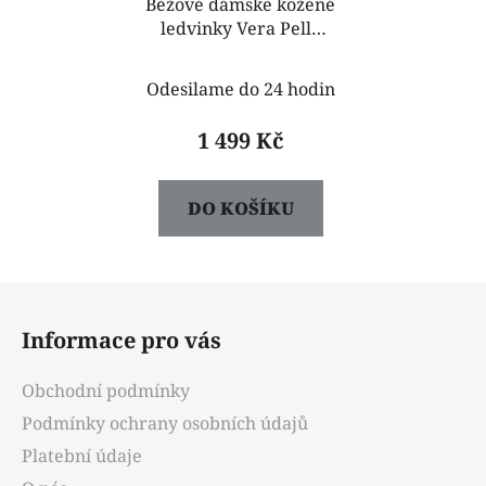
Béžové dámske kožené
ledvinky Vera Pelle
Elisse
Odesilame do 24 hodin
1 499 Kč
DO KOŠÍKU
Z
á
Informace pro vás
p
a
Obchodní podmínky
t
Podmínky ochrany osobních údajů
í
Platební údaje