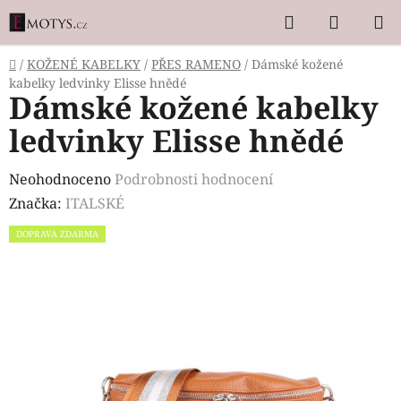
Přejít
Hledat
NÁKUP
na
KOŠÍK
obsah
Domů
/
KOŽENÉ KABELKY
/
PŘES RAMENO
/
Dámské kožené
kabelky ledvinky Elisse hnědé
Dámské kožené kabelky
ledvinky Elisse hnědé
Průměrné
Neohodnoceno
Podrobnosti hodnocení
hodnocení
Značka:
ITALSKÉ
produktu
DOPRAVA ZDARMA
je
0,0
z
5
hvězdiček.