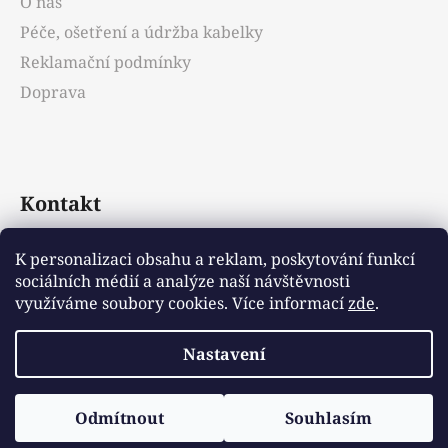
O nás
Péče, ošetření a údržba kabelky
Reklamační podmínky
Doprava
Kontakt
info
@
emotys.cz
K personalizaci obsahu a reklam, poskytování funkcí
sociálních médií a analýze naší návštěvnosti
+421903231812
využíváme soubory cookies. Více informací
zde
.
Nastavení
Vytvořil Shoptet
Odmítnout
Souhlasím
Copyright 2026
Emotys.cz
. Všechna práva
vyhrazena.
Upravit nastavení cookies