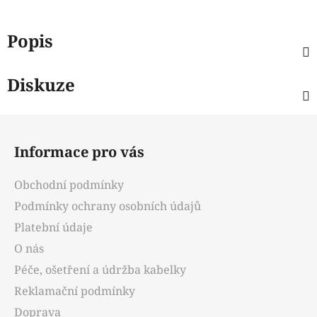
Popis
Diskuze
Z
á
Informace pro vás
p
a
Obchodní podmínky
t
Podmínky ochrany osobních údajů
í
Platební údaje
O nás
Péče, ošetření a údržba kabelky
Reklamační podmínky
Doprava