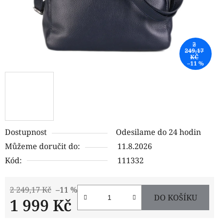
2
249,17
KČ
–11 %
Dostupnost
Odesilame do 24 hodin
Můžeme doručit do:
11.8.2026
Kód:
111332
2 249,17 Kč
–11 %
DO KOŠÍKU
1 999 Kč