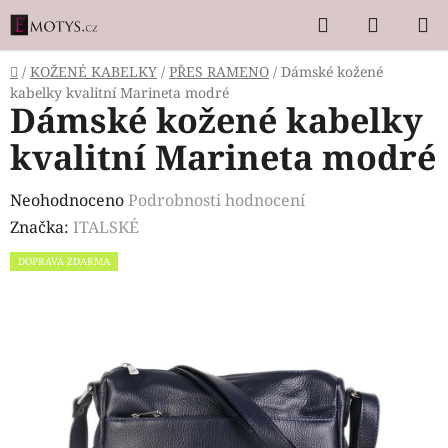
Přejít
Hledat
NÁKUP
na
KOŠÍK
obsah
Domů
/
KOŽENÉ KABELKY
/
PŘES RAMENO
/
Dámské kožené
kabelky kvalitní Marineta modré
Dámské kožené kabelky
kvalitní Marineta modré
Průměrné
Neohodnoceno
Podrobnosti hodnocení
hodnocení
Značka:
ITALSKÉ
produktu
DOPRAVA ZDARMA
je
0,0
z
5
hvězdiček.