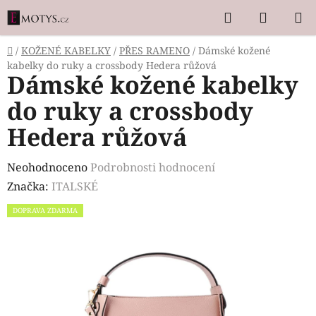
Přejít
Hledat
NÁKUP
na
KOŠÍK
obsah
Domů
/
KOŽENÉ KABELKY
/
PŘES RAMENO
/
Dámské kožené
kabelky do ruky a crossbody Hedera růžová
Dámské kožené kabelky
do ruky a crossbody
Hedera růžová
Průměrné
Neohodnoceno
Podrobnosti hodnocení
hodnocení
Značka:
ITALSKÉ
produktu
DOPRAVA ZDARMA
je
0,0
z
5
hvězdiček.