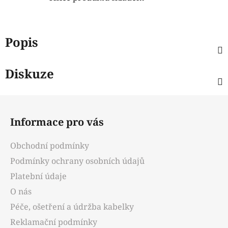
Popis
Diskuze
Z
á
Informace pro vás
p
a
Obchodní podmínky
t
Podmínky ochrany osobních údajů
í
Platební údaje
O nás
Péče, ošetření a údržba kabelky
Reklamační podmínky