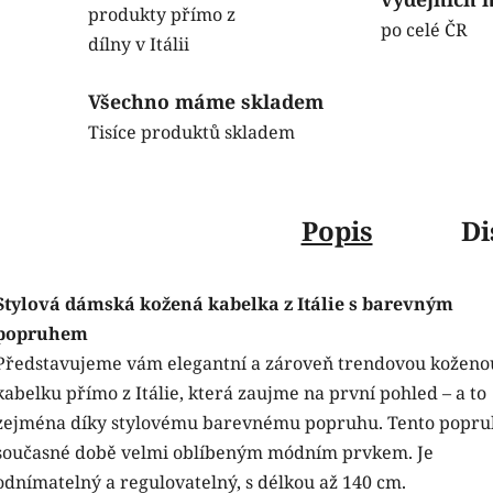
produkty přímo z
po celé ČR
dílny v Itálii
Všechno máme skladem
Tisíce produktů skladem
Popis
Di
Stylová dámská kožená kabelka z Itálie s barevným
popruhem
Představujeme vám elegantní a zároveň trendovou koženo
kabelku přímo z Itálie, která zaujme na první pohled – a to
zejména díky stylovému barevnému popruhu. Tento popruh
současné době velmi oblíbeným módním prvkem. Je
odnímatelný a regulovatelný, s délkou až 140 cm.