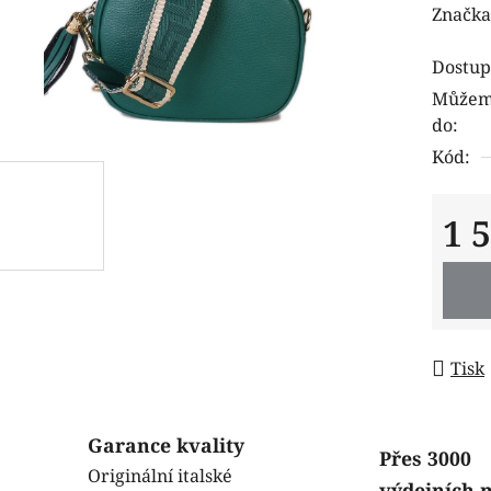
hodnoc
Značka
produk
Dostup
je
Můžeme
0,0
do:
z
Kód:
5
hvězdi
1 
Měrná
Tisk
Garance kvality
Přes 3000
Originální italské
výdejních 