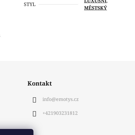
LUXUSNÍ
,
STYL
MĚSTSKÝ
s
Kontakt
info
@
emotys.cz
+421903231812