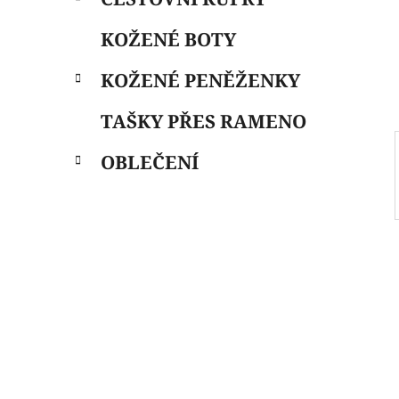
i
n
e
n
KOŽENÉ BOTY
í
p
KOŽENÉ PENĚŽENKY
a
n
TAŠKY PŘES RAMENO
e
OBLEČENÍ
l