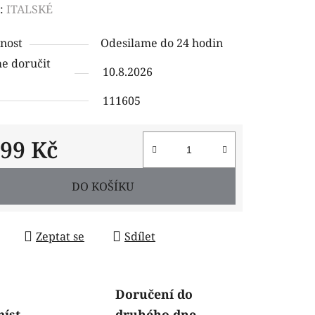
ení
:
ITALSKÉ
tu
nost
Odesilame do 24 hodin
 doručit
10.8.2026
111605
ček.
599 Kč
 cena:
DO KOŠÍKU
Zeptat se
Sdílet
Doručení do
míst
druhého dne