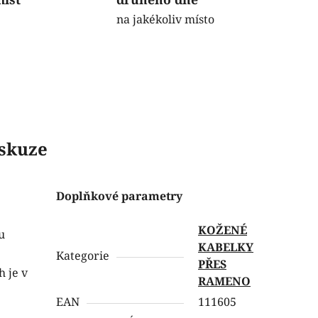
na jakékoliv místo
skuze
Doplňkové parametry
KOŽENÉ
u
KABELKY
Kategorie
PŘES
 je v
RAMENO
EAN
111605