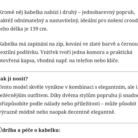
Kromě něj kabelka nabízí i druhý – jednobarevný popruh,
taktéž odnímatelný a nastavitelný, ideální pro nošení cross
Jeho délka je 139 cm.
Kabelka má zapínání na zip, kování ve zlaté barvě a černou
textilní podšívku. Vnitřek tvoří jedna komora a praktická
otevřená kapsa, vhodná např. na telefon nebo klíče.
Jak ji nosit?
Tento model skvěle vynikne v kombinaci s elegantním, ale i
ležérnějším outfitem. Díky dvěma stylům popruhu ji snadn
přizpůsobíte podle nálady nebo příležitosti – může působit
výrazně módně nebo naopak decentně elegantně.
Údržba a péče o kabelku: