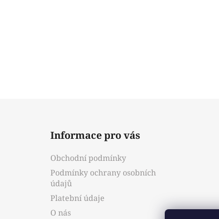
Z
á
Informace pro vás
p
a
Obchodní podmínky
t
Podmínky ochrany osobních
í
údajů
Platební údaje
O nás