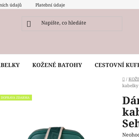
ních údajů
Platební údaje
O nás
Péče, ošetření a
ABELKY
KOŽENÉ BATOHY
CESTOVNÍ KUF
Domů
/
KOŽ
kabelky
Dá
DOPRAVA ZDARMA
ka
Se
Průmě
Neoho