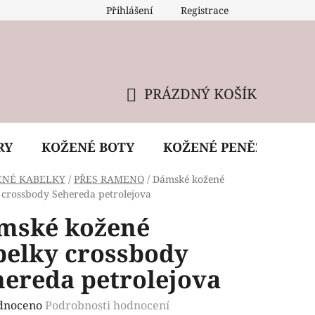
Přihlášení
Registrace
 údržba kabelky
Reklamační podmínky
Doprava
PRÁZDNÝ KOŠÍK
NÁKUPNÍ
KOŠÍK
RY
KOŽENÉ BOTY
KOŽENÉ PENĚŽENKY
ENÉ KABELKY
/
PŘES RAMENO
/
Dámské kožené
 crossbody Sehereda petrolejova
mské kožené
belky crossbody
hereda petrolejova
rné
dnoceno
Podrobnosti hodnocení