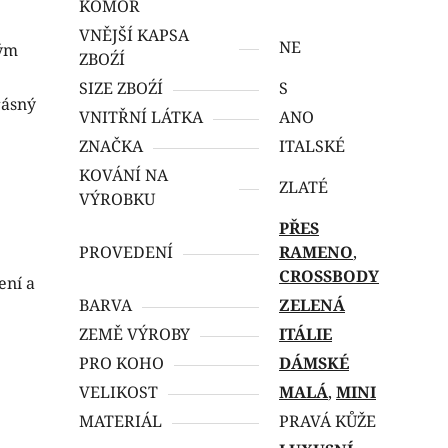
KOMOR
VNĚJŠÍ KAPSA
NE
ným
ZBOŹÍ
SIZE ZBOŹÍ
S
rásný
VNITŘNÍ LÁTKA
ANO
ZNAČKA
ITALSKÉ
KOVÁNÍ NA
ZLATÉ
VÝROBKU
PŘES
PROVEDENÍ
RAMENO
,
CROSSBODY
ení a
BARVA
ZELENÁ
ZEMĚ VÝROBY
ITÁLIE
PRO KOHO
DÁMSKÉ
VELIKOST
MALÁ
,
MINI
MATERIÁL
PRAVÁ KŮŽE