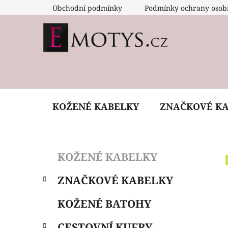
Přejít
Obchodní podmínky
Podmínky ochrany osob
na
obsah
KOŽENÉ KABELKY
ZNAČKOVÉ K
P
K
Přeskočit
KOŽENÉ KABELKY
a
o
kategorie
t
s
ZNAČKOVÉ KABELKY
e
t
g
r
KOŽENÉ BATOHY
o
a
r
CESTOVNÍ KUFRY