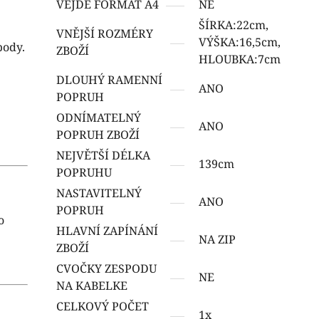
VEJDE FORMÁT A4
NE
ŠÍRKA:22cm,
VNĚJŠÍ ROZMÉRY
VÝŠKA:16,5cm,
body.
ZBOŽÍ
HLOUBKA:7cm
DLOUHÝ RAMENNÍ
ANO
POPRUH
ODNÍMATELNÝ
ANO
POPRUH ZBOŽÍ
NEJVĚTŠÍ DÉLKA
139cm
POPRUHU
NASTAVITELNÝ
ANO
POPRUH
o
HLAVNÍ ZAPÍNÁNÍ
NA ZIP
ZBOŽÍ
CVOČKY ZESPODU
NE
NA KABELKE
CELKOVÝ POČET
1x