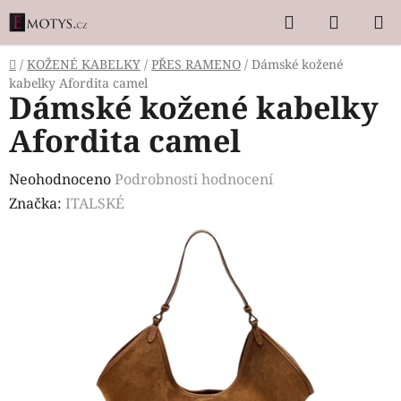
Přejít
Hledat
NÁKUP
na
KOŠÍK
obsah
Domů
/
KOŽENÉ KABELKY
/
PŘES RAMENO
/
Dámské kožené
kabelky Afordita camel
Dámské kožené kabelky
Afordita camel
Průměrné
Neohodnoceno
Podrobnosti hodnocení
hodnocení
Značka:
ITALSKÉ
produktu
je
0,0
z
5
hvězdiček.