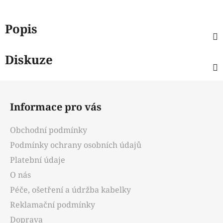
Popis
Diskuze
Z
á
Informace pro vás
p
a
Obchodní podmínky
t
Podmínky ochrany osobních údajů
í
Platební údaje
O nás
Péče, ošetření a údržba kabelky
Reklamační podmínky
Doprava