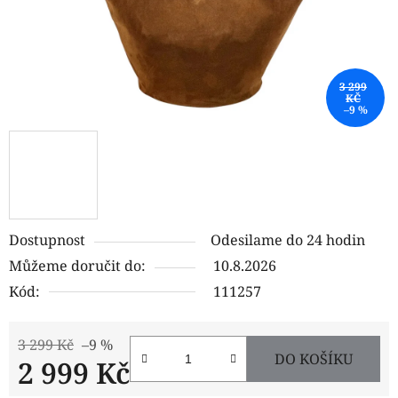
3 299
KČ
–9 %
Dostupnost
Odesilame do 24 hodin
Můžeme doručit do:
10.8.2026
Kód:
111257
3 299 Kč
–9 %
DO KOŠÍKU
2 999 Kč