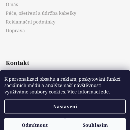
O nás
Péče, ošetření a údržba kabelky
Reklamační podmínky
Doprava
Kontakt
info
@
emotys.cz
K personalizaci obsahu a reklam, poskytování funkcí
sociálních médií a analýze naší návštěvnosti
+421903231812
využíváme soubory cookies. Více informací
zde
.
Nastavení
Vytvořil Shoptet
Odmítnout
Souhlasím
Copyright 2026
Emotys.cz
. Všechna práva