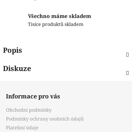
Všechno máme skladem
Tisíce produktů skladem
Popis
Diskuze
Z
á
Informace pro vás
p
a
Obchodní podmínky
t
Podmínky ochrany osobních údajů
í
Platební údaje