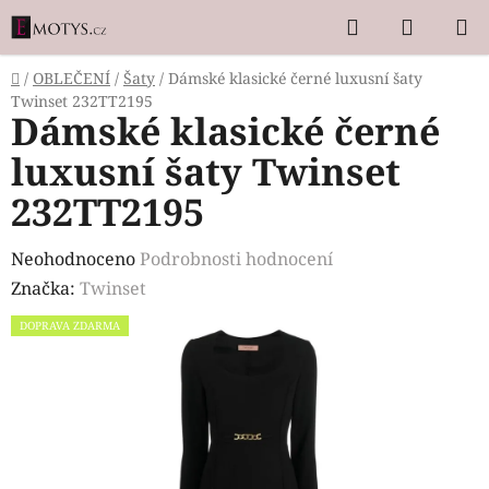
Přejít
Hledat
NÁKUP
na
KOŠÍK
obsah
Domů
/
OBLEČENÍ
/
Šaty
/
Dámské klasické černé luxusní šaty
Twinset 232TT2195
Dámské klasické černé
luxusní šaty Twinset
232TT2195
Průměrné
Neohodnoceno
Podrobnosti hodnocení
hodnocení
Značka:
Twinset
produktu
DOPRAVA ZDARMA
je
0,0
z
5
hvězdiček.