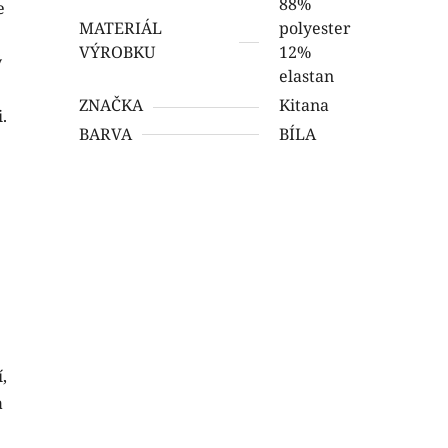
88%
e
MATERIÁL
polyester
VÝROBKU
12%
ý
elastan
ZNAČKA
Kitana
.
BARVA
BÍLA
,
a