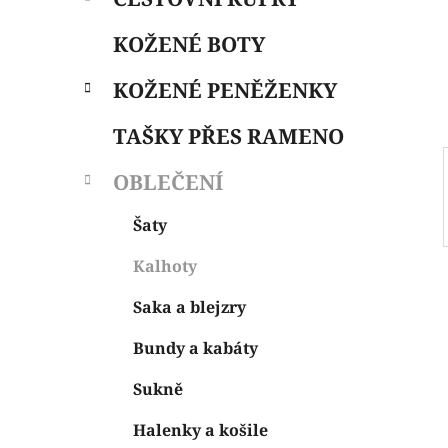
i
n
e
n
KOŽENÉ BOTY
í
p
KOŽENÉ PENĚŽENKY
a
n
TAŠKY PŘES RAMENO
e
OBLEČENÍ
l
Šaty
Kalhoty
Saka a blejzry
Bundy a kabáty
Sukně
Halenky a košile