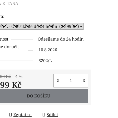
ení
:
KITANA
tu
ta:
nost
Odesilame do 24 hodin
ček.
 doručit
10.8.2026
6202/L
,33 Kč
–4 %
599 Kč
 cena:
DO KOŠÍKU
Zeptat se
Sdílet