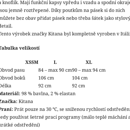
a knoflík. Mají funkční kapsy vpředu i vzadu a spodní okraj
jsou jemně roztřepené. Díky poutkům na pásek si do nich
můžete bez obav přidat pásek nebo třeba šátek jako stylov
detail.
Tento výrobek značky Kitana byl kompletně vyroben v Itálii
Tabulka velikostí
XS
S
M
L
XL
Obvod pasu
84 – max 90 cm
90 – max 94 cm
Obvod boků
106 cm
104 cm
Délka
92 cm
92 cm
Materiál:
98 % bavlna, 2 % elastan
Značka:
Kitana
Praní:
Prát pouze na 30 °C, se sníženou rychlostí odstředění
tedy používat šetrné prací programy (málo teplé máchání 
krátké odstředění)