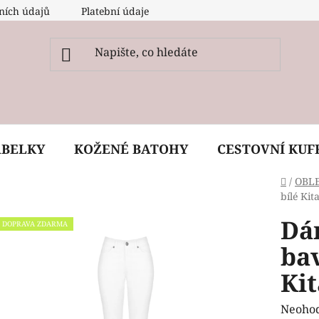
ních údajů
Platební údaje
O nás
Péče, ošetření a
ABELKY
KOŽENÉ BATOHY
CESTOVNÍ KUF
Domů
/
OBL
bílé Ki
Dá
DOPRAVA ZDARMA
bav
Ki
Průmě
Neoho