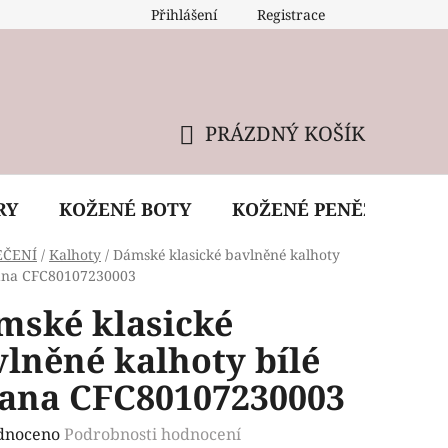
Přihlášení
Registrace
 údržba kabelky
Reklamační podmínky
Doprava
PRÁZDNÝ KOŠÍK
NÁKUPNÍ
KOŠÍK
RY
KOŽENÉ BOTY
KOŽENÉ PENĚŽENKY
EČENÍ
/
Kalhoty
/
Dámské klasické bavlněné kalhoty
tana CFC80107230003
mské klasické
lněné kalhoty bílé
tana CFC80107230003
rné
dnoceno
Podrobnosti hodnocení