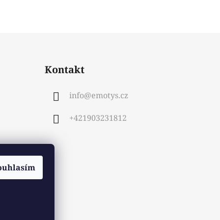
Kontakt
info
@
emotys.cz
+421903231812
ouhlasím