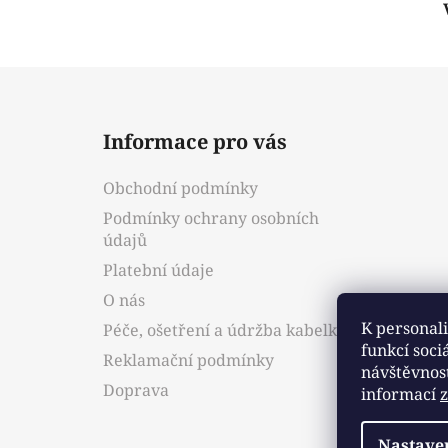
Z
á
Informace pro vás
p
a
Obchodní podmínky
t
Podmínky ochrany osobních
í
údajů
Platební údaje
O nás
K personali
Péče, ošetření a údržba kabelky
funkcí soci
Reklamační podmínky
návštěvnos
Doprava
informací
Nastave