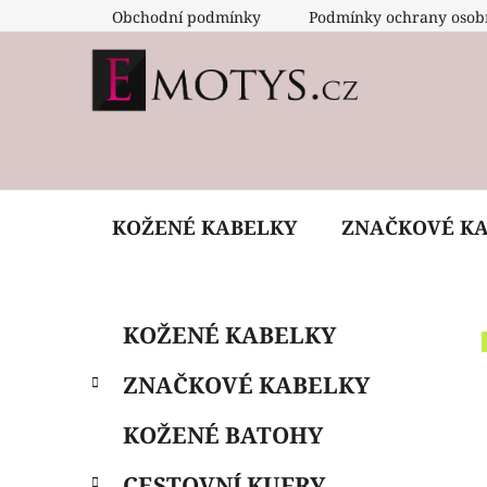
Přejít
Obchodní podmínky
Podmínky ochrany osob
na
obsah
KOŽENÉ KABELKY
ZNAČKOVÉ K
P
K
Přeskočit
KOŽENÉ KABELKY
a
o
kategorie
t
s
ZNAČKOVÉ KABELKY
e
t
g
r
KOŽENÉ BATOHY
o
a
r
CESTOVNÍ KUFRY