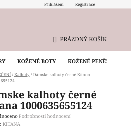
Přihlášení
Registrace
 údržba kabelky
Reklamační podmínky
Doprava
PRÁZDNÝ KOŠÍK
NÁKUPNÍ
KOŠÍK
RY
KOŽENÉ BOTY
KOŽENÉ PENĚŽENKY
EČENÍ
/
Kalhoty
/
Dámske kalhoty černé Kitana
5655124
mske kalhoty černé
tana 1000635655124
rné
dnoceno
Podrobnosti hodnocení
ení
:
KITANA