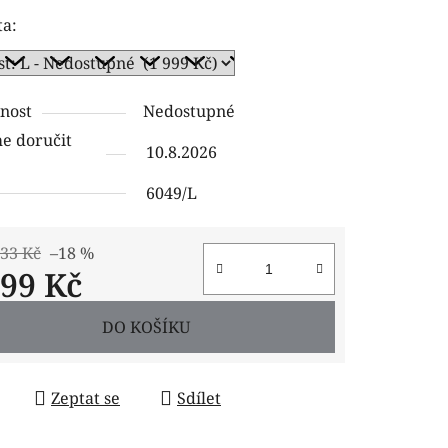
tu
ta:
nost
Nedostupné
ček.
 doručit
10.8.2026
6049/L
,33 Kč
–18 %
999 Kč
 cena:
DO KOŠÍKU
Zeptat se
Sdílet