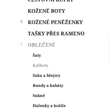
i
n
e
n
KOŽENÉ BOTY
í
p
KOŽENÉ PENĚŽENKY
a
n
TAŠKY PŘES RAMENO
e
OBLEČENÍ
l
Šaty
Kalhoty
Saka a blejzry
Bundy a kabáty
Sukně
Halenky a košile