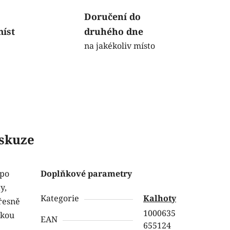
Doručení do
míst
druhého dne
na jakékoliv místo
skuze
 po
Doplňkové parametry
y,
Kategorie
Kalhoty
řesně
1000635
ckou
EAN
655124