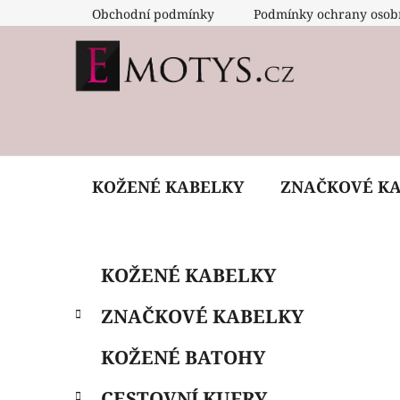
Přejít
Obchodní podmínky
Podmínky ochrany osob
na
obsah
KOŽENÉ KABELKY
ZNAČKOVÉ K
P
K
Přeskočit
KOŽENÉ KABELKY
a
o
kategorie
t
s
ZNAČKOVÉ KABELKY
e
t
g
r
KOŽENÉ BATOHY
o
a
r
CESTOVNÍ KUFRY