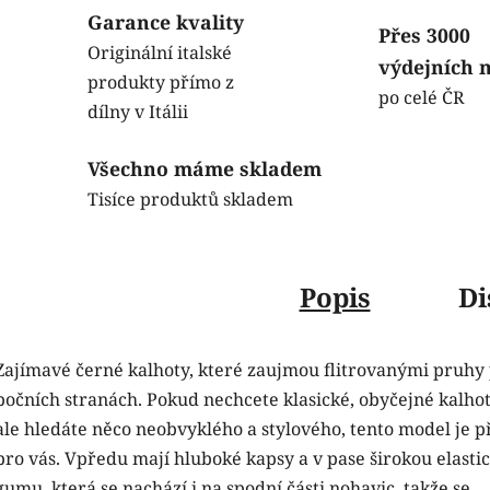
Garance kvality
Přes 3000
Originální italské
výdejních 
produkty přímo z
po celé ČR
dílny v Itálii
Všechno máme skladem
Tisíce produktů skladem
Popis
Di
Zajímavé černé kalhoty, které zaujmou flitrovanými pruhy
bočních stranách. Pokud nechcete klasické, obyčejné kalhot
ale hledáte něco neobvyklého a stylového, tento model je p
pro vás. Vpředu mají hluboké kapsy a v pase širokou elasti
gumu, která se nachází i na spodní části nohavic, takže se