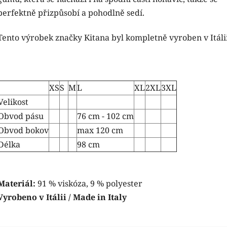
perfektně přizpůsobí a pohodlně sedí.
Tento výrobek značky Kitana byl kompletně vyroben v Itálii
XS
S
M
L
XL
2XL
3XL
Velikost
Obvod pásu
76 cm - 102 cm
Obvod bokov
max 120 cm
Délka
98 cm
C
Materiál:
91 % viskóza, 9 % polyester
h
a
Vyrobeno v Itálii / Made in Italy
G
P
T