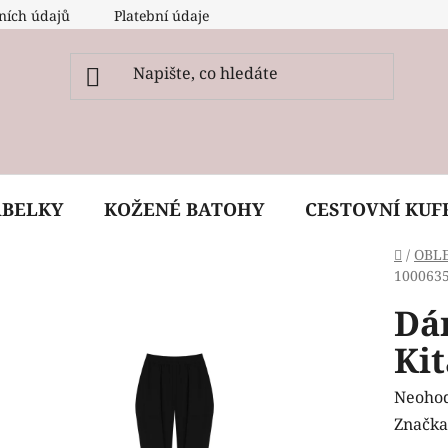
ních údajů
Platební údaje
O nás
Péče, ošetření a
ABELKY
KOŽENÉ BATOHY
CESTOVNÍ KUF
Domů
/
OBL
100063
Dá
Ki
Průmě
Neoho
hodnoc
Značka