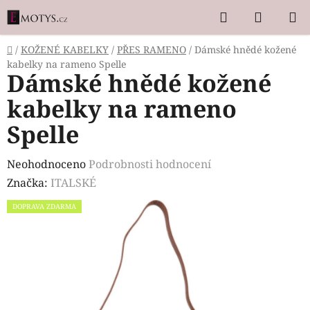
Přejít
Hledat
NÁKUP
na
KOŠÍK
obsah
Domů
/
KOŽENÉ KABELKY
/
PŘES RAMENO
/
Dámské hnědé kožené
kabelky na rameno Spelle
Dámské hnědé kožené
kabelky na rameno
Spelle
Průměrné
Neohodnoceno
Podrobnosti hodnocení
hodnocení
Značka:
ITALSKÉ
produktu
DOPRAVA ZDARMA
je
0,0
z
5
hvězdiček.